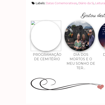
Labels:
Datas Comemorativas
,
Diário da Si
,
Leitur
Gostou des
PROGRAMAÇÃO
DIA DOS
D
DE CEMITÉRIO
MORTOS E O
MEU SONHO DE
TER...