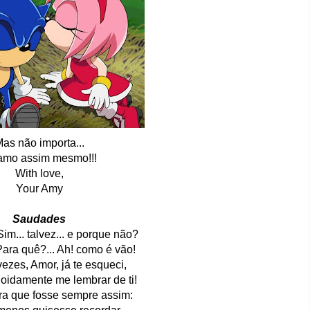
as não importa...
amo assim mesmo!!!
With love,
Your Amy
Saudades
m... talvez... e porque não?
ara quê?... Ah! como é vão!
ezes, Amor, já te esqueci,
oidamente me lembrar de ti!
a que fosse sempre assim: