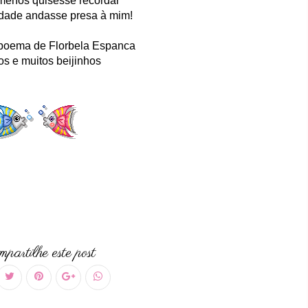
menos quisesse recordar
dade andasse presa à mim!
 poema de Florbela Espanca
os e muitos beijinhos
partilhe este post