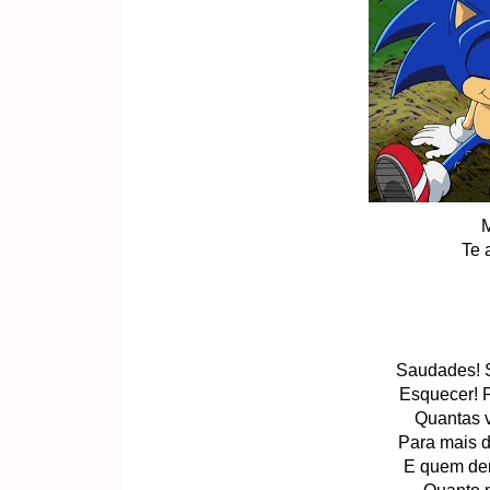
M
Te 
Saudades! Si
Esquecer! P
Quantas v
Para mais d
E quem der