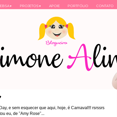
EBSA
PROJETOS
APOIE
PORTFÓLIO
CONTATO
▼
▼
♥
ay, e sem esquecer que aqui, hoje, é Carnaval!!! rsrssrs
tou eu, de "Amy Rose"...