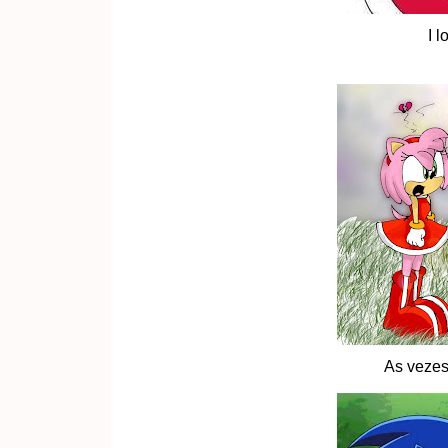
I l
As vezes 