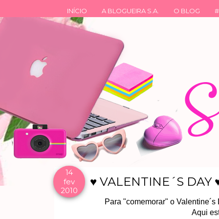
INÍCIO
A BLOGUEIRA S.A.
O BLOG
#
14
♥ VALENTINE´S DAY 
fev
2010
Para "comemorar" o Valentine´s D
Aqui es