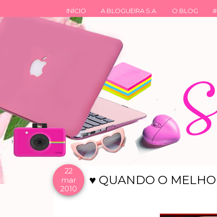
INÍCIO
A BLOGUEIRA S.A.
O BLOG
#
22
♥ QUANDO O MELHOR 
mar
2010