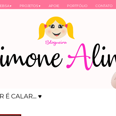
EBSA
PROJETOS
APOIE
PORTFÓLIO
CONTATO
▼
▼
É CALAR... ♥