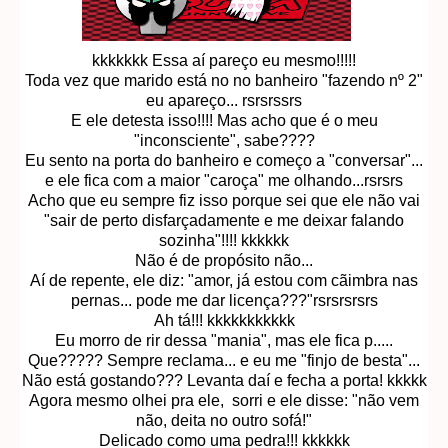
kkkkkkk Essa aí pareço eu mesmo!!!!!
Toda vez que marido está no no banheiro "fazendo nº 2"
eu apareço... rsrsrssrs
E ele detesta isso!!!! Mas acho que é o meu
"inconsciente", sabe????
Eu sento na porta do banheiro e começo a "conversar"...
e ele fica com a maior "caroça" me olhando...rsrsrs
Acho que eu sempre fiz isso porque sei que ele não vai
"sair de perto disfarçadamente e me deixar falando
sozinha"!!!! kkkkkk
Não é de propósito não...
Aí de repente, ele diz: "amor, já estou com cãimbra nas
pernas... pode me dar licença???"rsrsrsrsrs
Ah tá!!! kkkkkkkkkkk
Eu morro de rir dessa "mania", mas ele fica p.....
Que????? Sempre reclama... e eu me "finjo de besta"...
Não está gostando??? Levanta daí e fecha a porta! kkkkk
Agora mesmo olhei pra ele, sorri e ele disse: "não vem
não, deita no outro sofá!"
Delicado como uma pedra!!! kkkkkk