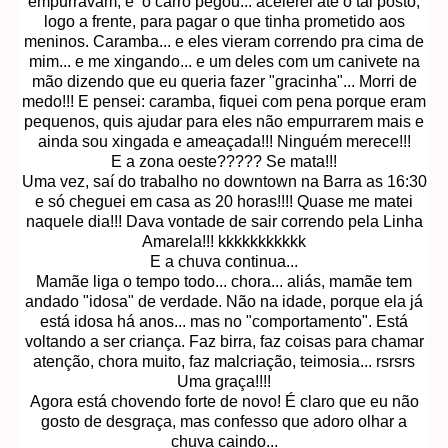
empurravam, e o carro pegou... acelerei até o tal posto,
logo a frente, para pagar o que tinha prometido aos
meninos. Caramba... e eles vieram correndo pra cima de
mim... e me xingando... e um deles com um canivete na
mão dizendo que eu queria fazer "gracinha"... Morri de
medo!!! E pensei: caramba, fiquei com pena porque eram
pequenos, quis ajudar para eles não empurrarem mais e
ainda sou xingada e ameaçada!!! Ninguém merece!!!
E a zona oeste????? Se mata!!!
Uma vez, saí do trabalho no downtown na Barra as 16:30
e só cheguei em casa as 20 horas!!!! Quase me matei
naquele dia!!! Dava vontade de sair correndo pela Linha
Amarela!!! kkkkkkkkkkk
E a chuva continua...
Mamãe liga o tempo todo... chora... aliás, mamãe tem
andado "idosa" de verdade. Não na idade, porque ela já
está idosa há anos... mas no "comportamento". Está
voltando a ser criança. Faz birra, faz coisas para chamar
atenção, chora muito, faz malcriação, teimosia... rsrsrs
Uma graça!!!!
Agora está chovendo forte de novo! É claro que eu não
gosto de desgraça, mas confesso que adoro olhar a
chuva caindo...