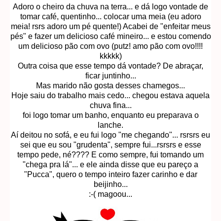
Adoro o cheiro da chuva na terra... e dá logo vontade de
tomar café, quentinho... colocar uma meia (eu adoro
meia! rsrs adoro um pé quente!) Acabei de "enfeitar meus
pés" e fazer um delicioso café mineiro... e estou comendo
um delicioso pão com ovo (putz! amo pão com ovo!!!!
kkkkk)
Outra coisa que esse tempo dá vontade? De abraçar,
ficar juntinho...
Mas marido não gosta desses chamegos...
Hoje saiu do trabalho mais cedo... chegou estava aquela
chuva fina...
foi logo tomar um banho, enquanto eu preparava o
lanche.
Aí deitou no sofá, e eu fui logo "me chegando"... rsrsrs eu
sei que eu sou "grudenta", sempre fui...rsrsrs e esse
tempo pede, né???? E como sempre, fui tomando um
"chega pra lá"... e ele ainda disse que eu pareço a
"Pucca", quero o tempo inteiro fazer carinho e dar
beijinho...
:-( magoou...