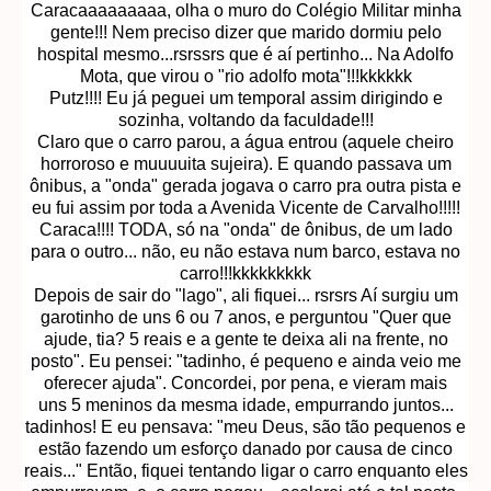
Caracaaaaaaaaa, olha o muro do Colégio Militar minha
gente!!! Nem preciso dizer que marido dormiu pelo
hospital mesmo...rsrssrs que é aí pertinho... Na Adolfo
Mota, que virou o "rio adolfo mota"!!!kkkkkk
Putz!!!! Eu já peguei um temporal assim dirigindo e
sozinha, voltando da faculdade!!!
Claro que o carro parou, a água entrou (aquele cheiro
horroroso e muuuuita sujeira). E quando passava um
ônibus, a "onda" gerada jogava o carro pra outra pista e
eu fui assim por toda a Avenida Vicente de Carvalho!!!!!
Caraca!!!! TODA, só na "onda" de ônibus, de um lado
para o outro... não, eu não estava num barco, estava no
carro!!!kkkkkkkkk
Depois de sair do "lago", ali fiquei... rsrsrs Aí surgiu um
garotinho de uns 6 ou 7 anos, e perguntou "Quer que
ajude, tia? 5 reais e a gente te deixa ali na frente, no
posto". Eu pensei: "tadinho, é pequeno e ainda veio me
oferecer ajuda". Concordei, por pena, e vieram mais
uns 5 meninos da mesma idade, empurrando juntos...
tadinhos! E eu pensava: "meu Deus, são tão pequenos e
estão fazendo um esforço danado por causa de cinco
reais..." Então, fiquei tentando ligar o carro enquanto eles