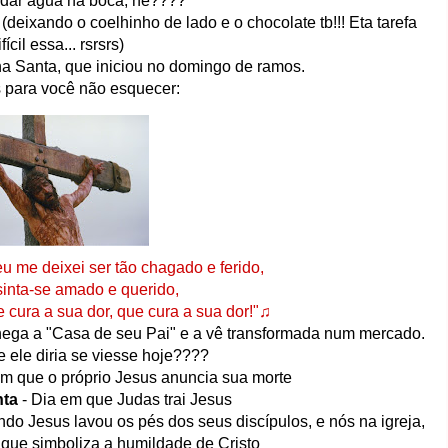
 dar água na boca, né????
deixando o coelhinho de lado e o chocolate tb!!! Eta tarefa
ifícil essa... rsrsrs)
a Santa, que iniciou no domingo de ramos.
 para você não esquecer:
u me deixei ser tão chagado e ferido,
sinta-se amado e querido,
 cura a sua dor, que cura a sua dor!"♫
hega a "Casa de seu Pai" e a vê transformada num mercado.
 ele diria se viesse hoje????
em que o próprio Jesus anuncia sua morte
nta
- Dia em que Judas trai Jesus
ndo Jesus lavou os pés dos seus discípulos, e nós na igreja,
que simboliza a humildade de Cristo