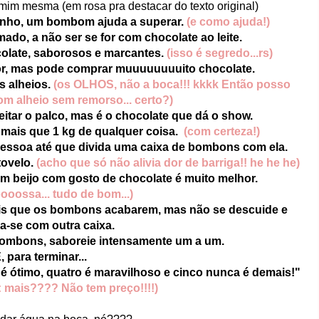
mim mesma (em rosa pra destacar do texto original)
inho, um bombom ajuda a superar.
(e como ajuda!)
ado, a não ser se for com chocolate ao leite.
olate, saborosos e marcantes.
(isso é segredo...rs)
r, mas pode comprar muuuuuuuuito chocolate.
 alheios.
(os OLHOS, não a boca!!! kkkk Então posso
 alheio sem remorso... certo?)
tar o palco, mas é o chocolate que dá o show.
mais que 1 kg de qualquer coisa.
(com certeza!)
ssoa até que divida uma caixa de bombons com ela.
tovelo.
(acho que só não alivia dor de barriga!! he he he)
m beijo com gosto de chocolate é muito melhor.
oossa... tudo de bom...)
is que os bombons acabarem, mas não se descuide e
a-se com outra caixa.
bombons, saboreie intensamente um a um.
, para terminar...
 é ótimo, quatro é maravilhoso e cinco nunca é demais!"
: mais???? Não tem preço!!!!)