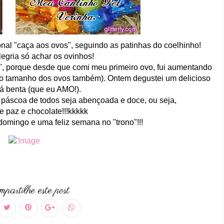
onal "caça aos ovos", seguindo as patinhas do coelhinho!
egria só achar os ovinhos!
", porque desde que comi meu primeiro ovo, fui aumentando
e o tamanho dos ovos também). Ontem degustei um delicioso
á benta (que eu AMO!).
 páscoa de todos seja abençoada e doce, ou seja,
de paz e chocolate!!!kkkkk
domingo e uma feliz semana no "trono"!!!
partilhe este post