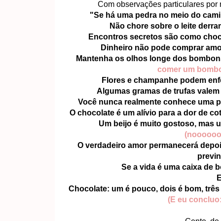
Com observações particulares por 
"Se há uma pedra no meio do cam
Não chore sobre o leite derram
Encontros secretos são como choc
Dinheiro não pode comprar amo
Mantenha os olhos longe dos bombons
comer um bombom
Flores e champanhe podem enfei
Algumas gramas de trufas valem 
Você nunca realmente conhece uma pe
O chocolate é um alívio para a dor de co
Um beijo é muito gostoso, mas u
(nooooooo
O verdadeiro amor permanecerá depo
previn
Se a vida é uma caixa de 
E
Chocolate: um é pouco, dois é bom, três
(E eu concluo