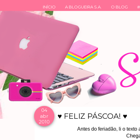
INÍCIO
A BLOGUEIRA S.A.
O BLOG
#
04
♥ FELIZ PÁSCOA! ♥
abr
2010
Antes do feriadão, li o text
Chega