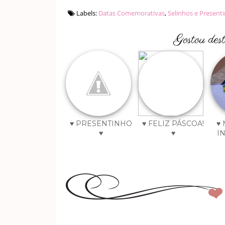
Labels:
Datas Comemorativas
,
Selinhos e Present
Gostou des
♥ PRESENTINHO
♥ FELIZ PÁSCOA!
♥
♥
♥
IN