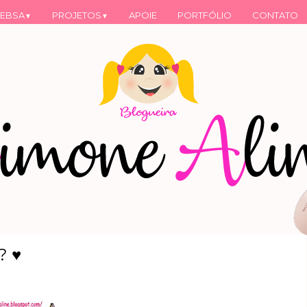
EBSA
PROJETOS
APOIE
PORTFÓLIO
CONTATO
▼
▼
? ♥