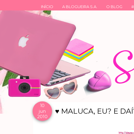
INÍCIO
A BLOGUEIRA S.A.
O BLOG
#
10
♥ MALUCA, EU? E DAÍ
jun
2010