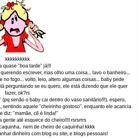
kkkkkkkkkk
 quase "boa tarde" já!!!
 querendo escrever, mas olho uma coisa... lavo o banheiro...
e no fogo... volto, leio, altero algumas coisas... baby pede
tá perguntando se eu quero, ele está dizendo que ele quer
fazer, ok?rs
 (pq senão o baby cai dentro do vaso sanitário!!!), espero,
 sentindo aquele "cheirinho gostoso", enquanto ele acaricia
e diz: "mamãe, cê é linda!"
a gente até esquece do cheiro!!!! rsrsrrrs
 caquinha, nem de cheiro de caquinha! kkkk
anhar dinheiro com blog ou site, e blogs pessoais!