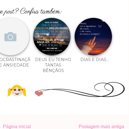
te post? Confira também:
OCRASTINAÇÃ
DEUS EU TENHO
DIAS E DIAS...
E ANSIEDADE
TANTAS
BÊNÇÃOS
Página inicial
Postagem mais antiga