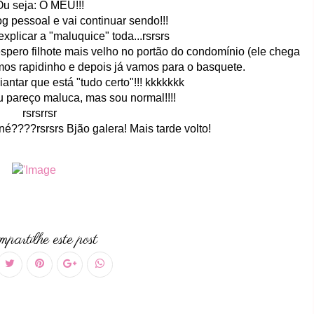
Ou seja: O MEU!!!
og pessoal e vai continuar sendo!!!
plicar a "maluquice" toda...rsrsrs
spero filhote mais velho no portão do condomínio (ele chega
os rapidinho e depois já vamos para o basquete.
antar que está "tudo certo"!!! kkkkkkk
u pareço maluca, mas sou normal!!!!
rsrsrrsr
né????rsrsrs Bjão galera! Mais tarde volto!
partilhe este post