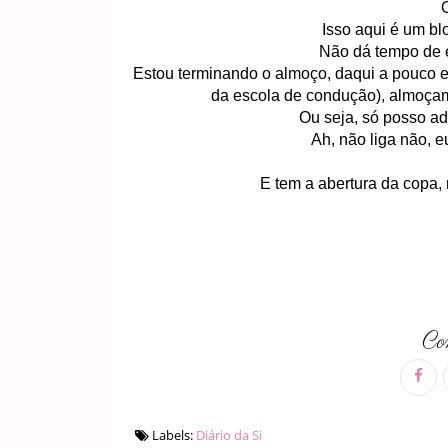
Isso aqui é um bl
Não dá tempo de ex
Estou terminando o almoço, daqui a pouco e
da escola de condução), almoçam
Ou seja, só posso adi
Ah, não liga não, e
E tem a abertura da copa, 
Com
Labels:
Diário da Si