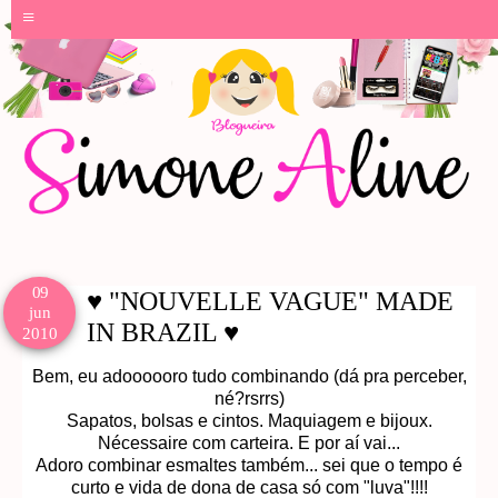
≡
09
♥ "NOUVELLE VAGUE" MADE
jun
IN BRAZIL ♥
2010
Bem, eu adoooooro tudo combinando (dá pra perceber,
né?rsrrs)
Sapatos, bolsas e cintos. Maquiagem e bijoux.
Nécessaire com carteira. E por aí vai...
Adoro combinar esmaltes também... sei que o tempo é
curto e vida de dona de casa só com "luva"!!!!