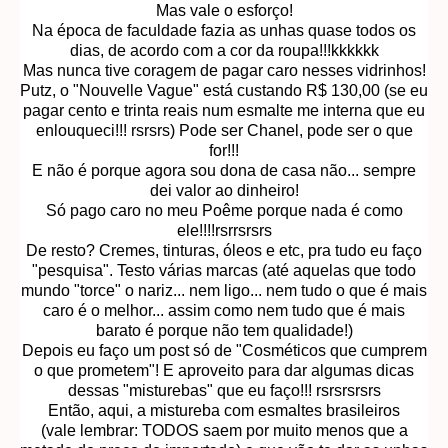
Mas vale o esforço!
Na época de faculdade fazia as unhas quase todos os
dias, de acordo com a cor da roupa!!!kkkkkk
Mas nunca tive coragem de pagar caro nesses vidrinhos!
Putz, o "Nouvelle Vague" está custando R$ 130,00 (se eu
pagar cento e trinta reais num esmalte me interna que eu
enlouqueci!!! rsrsrs) Pode ser Chanel, pode ser o que
for!!!
E não é porque agora sou dona de casa não... sempre
dei valor ao dinheiro!
Só pago caro no meu Poême porque nada é como
ele!!!!rsrrsrsrs
De resto? Cremes, tinturas, óleos e etc, pra tudo eu faço
"pesquisa". Testo várias marcas (até aquelas que todo
mundo "torce" o nariz... nem ligo... nem tudo o que é mais
caro é o melhor... assim como nem tudo que é mais
barato é porque não tem qualidade!)
Depois eu faço um post só de "Cosméticos que cumprem
o que prometem"! E aproveito para dar algumas dicas
dessas "misturebas" que eu faço!!! rsrsrsrsrs
Então, aqui, a mistureba com esmaltes brasileiros
(vale lembrar: TODOS saem por muito menos que a