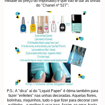
metade do preço do importado) e que vão te dar as unhas
do "Chanel nº 527":
P.S.: A "dica" aí do "Liquid Paper" é ótima também para
fazer "enfeites" nas unhas decoradas. Aquelas flores,
bolinhas, risquinhos, tudo o que fizer para decorar com
palitinho... o melhor é usar isso. Assim, se errar, basta