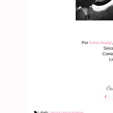
Por
Kenia Araújo
Since
Como 
Li
Com
Labels:
Leitura-Textos-Poesias