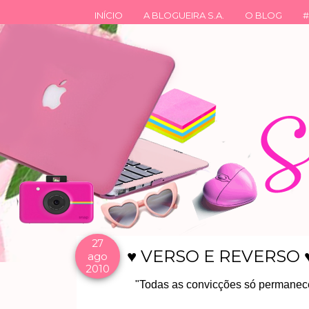
INÍCIO
A BLOGUEIRA S.A.
O BLOG
#
27
♥ VERSO E REVERSO 
ago
2010
"Todas as convicções só permanece