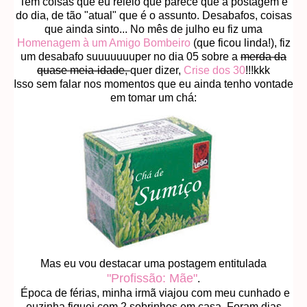
Tem coisas que eu releio que parece que a postagem é
do dia, de tão "atual" que é o assunto. Desabafos, coisas
que ainda sinto... No mês de julho eu fiz uma
Homenagem à um Amigo Bombeiro
(que ficou linda!), fiz
um desabafo suuuuuuuper no dia 05 sobre a
merda da
quase meia-idade,
quer dizer,
Crise dos 30
!!!kkk
Isso sem falar nos momentos que eu ainda tenho vontade
em tomar um chá:
Mas eu vou destacar uma postagem entitulada
"Profissão: Mãe"
.
Época de férias, minha irmã viajou com meu cunhado e
euzinha fiquei com 2 sobrinhos em casa. Foram dias