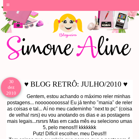
≡
30
♥ BLOG RETRÔ: JULHO/2010 ♥
dez
2010
Gentem, estou achando o máximo reler minhas
postagens... noooooooossa! Eu já tenho "mania" de reler
as coisas e tal... Aí no meu caderninho "next to pc" (coisa
de velha! rsrs) eu vou anotando os dias e as postagens
mais legais...rsrsrs Mas em cada mês eu seleciono umas
5, pelo menos!!! kkkkkkk
Putz! Difícil escolher, meu Deus!!!