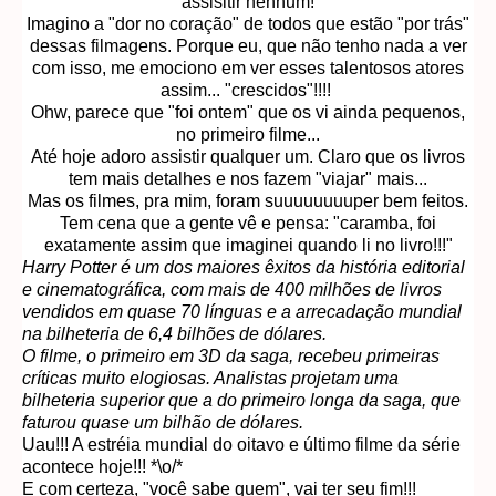
assisitir nenhum!
Imagino a "dor no coração" de todos que estão "por trás"
dessas filmagens. Porque eu, que não tenho nada a ver
com isso, me emociono em ver esses talentosos atores
assim... "crescidos"!!!!
Ohw, parece que "foi ontem" que os vi ainda pequenos,
no primeiro filme...
Até hoje adoro assistir qualquer um. Claro que os livros
tem mais detalhes e nos fazem "viajar" mais...
Mas os filmes, pra mim, foram suuuuuuuuper bem feitos.
Tem cena que a gente vê e pensa: "caramba, foi
exatamente assim que imaginei quando li no livro!!!"
Harry Potter é um dos maiores êxitos da história editorial
e cinematográfica, com mais de 400 milhões de livros
vendidos em quase 70 línguas e a arrecadação mundial
na bilheteria de 6,4 bilhões de dólares.
O filme, o primeiro em 3D da saga, recebeu primeiras
críticas muito elogiosas. Analistas projetam uma
bilheteria superior que a do primeiro longa da saga, que
faturou quase um bilhão de dólares.
Uau!!! A estréia mundial do oitavo e último filme da série
acontece hoje!!! *\o/*
E com certeza, "você sabe quem", vai ter seu fim!!!