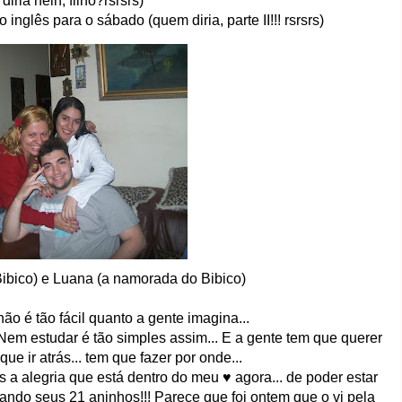
diria hein, filho?rsrsrs)
inglês para o sábado (quem diria, parte II!!! rsrsrs)
Bibico) e Luana (a namorada do Bibico)
a não é tão fácil quanto a gente imagina...
 Nem estudar é tão simples assim... E a gente tem que querer
que ir atrás... tem que fazer por onde...
 a alegria que está dentro do meu ♥ agora... de poder estar
ando seus 21 aninhos!!! Parece que foi ontem que o vi pela