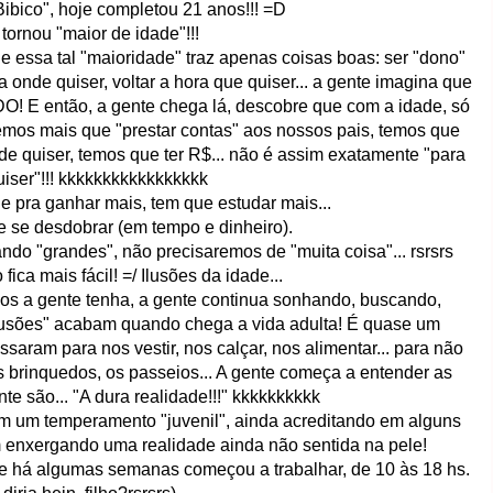
"Bibico", hoje completou 21 anos!!! =D
 tornou "maior de idade"!!!
essa tal "maioridade" traz apenas coisas boas: ser "dono"
ra onde quiser, voltar a hora que quiser... a gente imagina que
! E então, a gente chega lá, descobre que com a idade, só
mos mais que "prestar contas" aos nossos pais, temos que
onde quiser, temos que ter R$... não é assim exatamente "para
iser"!!! kkkkkkkkkkkkkkkkk
 e pra ganhar mais, tem que estudar mais...
e se desdobrar (em tempo e dinheiro).
do "grandes", não precisaremos de "muita coisa"... rsrsrs
ica mais fácil! =/ Ilusões da idade...
os a gente tenha, a gente continua sonhando, buscando,
ilusões" acabam quando chega a vida adulta! É quase um
aram para nos vestir, nos calçar, nos alimentar... para não
 os brinquedos, os passeios... A gente começa a entender as
e são... "A dura realidade!!!" kkkkkkkkkk
om um temperamento "juvenil", ainda acreditando em alguns
enxergando uma realidade ainda não sentida na pele!
 há algumas semanas começou a trabalhar, de 10 às 18 hs.