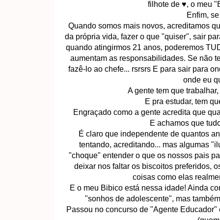
filhote de ♥, o meu 
Enfim, se
Quando somos mais novos, acreditamos que 
da própria vida, fazer o que "quiser", sair pa
quando atingirmos 21 anos, poderemos TUDO
aumentam as responsabilidades. Se não te
fazê-lo ao chefe... rsrsrs E para sair para 
onde eu qu
A gente tem que trabalhar,
E pra estudar, tem qu
Engraçado como a gente acredita que quan
E achamos que tudo f
É claro que independente de quantos an
tentando, acreditando... mas algumas "
"choque" entender o que os nossos pais pass
deixar nos faltar os biscoitos preferidos,
coisas como elas realment
E o meu Bibico está nessa idade! Ainda c
"sonhos de adolescente", mas também 
Passou no concurso de "Agente Educador" e