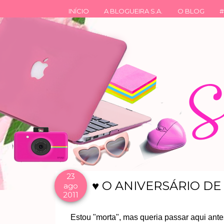
INÍCIO
A BLOGUEIRA S.A.
O BLOG
#
23
♥ O ANIVERSÁRIO DE
ago
2011
Estou "morta", mas queria passar aqui antes