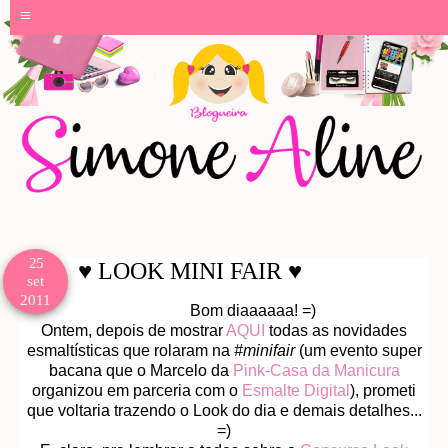
≡
25
♥ LOOK MINI FAIR ♥
set
2011
Bom diaaaaaa! =)
Ontem, depois de mostrar
AQUI
todas as novidades
esmaltísticas que rolaram na
#minifair
(um evento super
bacana que o Marcelo da
Pink-Casa da Manicura
organizou em parceria com o
Esmalte Digital
), prometi
que voltaria trazendo o Look do dia e demais detalhes...
=)