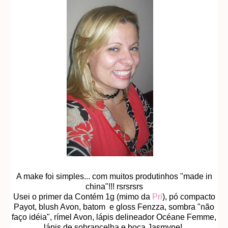
A make foi simples... com muitos produtinhos "made in
china"!!! rsrsrsrs
Usei o primer da Contém 1g (mimo da
Pri
), pó compacto
Payot, blush Avon, batom e gloss Fenzza, sombra "não
faço idéia", rímel Avon, lápis delineador Océane Femme,
lápis de sobrancelha e boca Jasmyne!