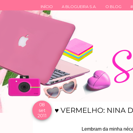
INÍCIO
A BLOGUEIRA S.A.
O BLOG
#
08
♥ VERMELHO: NINA 
set
2011
Lembram da minha néce