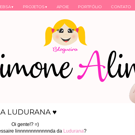
EBSA
PROJETOS
APOIE
PORTFÓLIO
CONTATO
▼
▼
DA LUDURANA ♥
Oi gente!? =)
ssaire linnnnnnnnnnnnda da
Ludurana
?