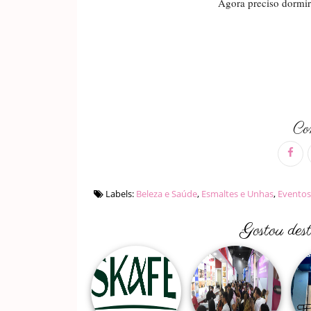
Agora preciso dormir.
Com
Labels:
Beleza e Saúde
,
Esmaltes e Unhas
,
Eventos
Gostou des