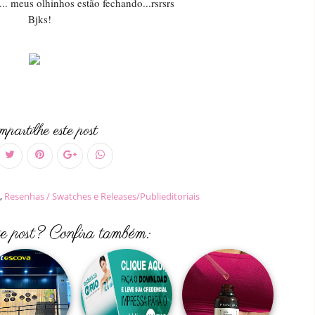
.. meus olhinhos estão fechando...rsrsrs
Bjks!
partilhe este post
,
Resenhas / Swatches e Releases/Publieditoriais
te post? Confira também: