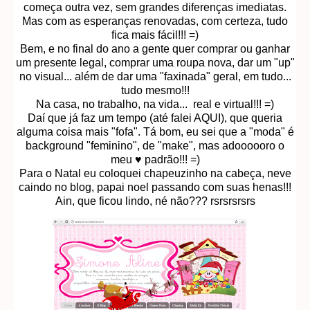
começa outra vez, sem grandes diferenças imediatas.
Mas com as esperanças renovadas, com certeza, tudo
fica mais fácil!!! =)
Bem, e no final do ano a gente quer comprar ou ganhar
um presente legal, comprar uma roupa nova, dar um "up"
no visual... além de dar uma "faxinada" geral, em tudo...
tudo mesmo!!!
Na casa, no trabalho, na vida... real e virtual!!! =)
Daí que já faz um tempo (até falei AQUI), que queria
alguma coisa mais "fofa". Tá bom, eu sei que a "moda" é
background "feminino", de "make", mas adoooooro o
meu ♥ padrão!!! =)
Para o Natal eu coloquei chapeuzinho na cabeça, neve
caindo no blog, papai noel passando com suas henas!!!
Ain, que ficou lindo, né não??? rsrsrsrsrs