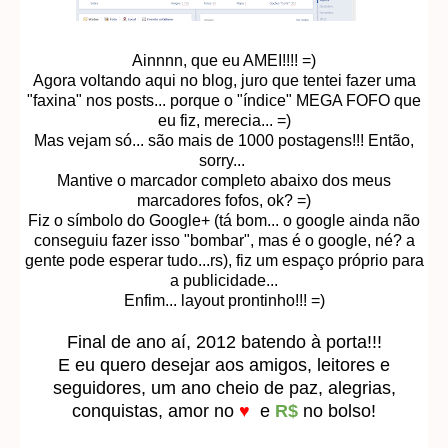
Ainnnn, que eu AMEI!!!! =)
Agora voltando aqui no blog, juro que tentei fazer uma
"faxina" nos posts... porque o "índice" MEGA FOFO que
eu fiz, merecia... =)
Mas vejam só... são mais de 1000 postagens!!! Então,
sorry...
Mantive o marcador completo abaixo dos meus
marcadores fofos, ok? =)
Fiz o símbolo do Google+ (tá bom... o google ainda não
conseguiu fazer isso "bombar", mas é o google, né? a
gente pode esperar tudo...rs), fiz um espaço próprio para
a publicidade...
Enfim... layout prontinho!!! =)
Final de ano aí, 2012 batendo à porta!!!
E eu quero desejar aos amigos, leitores e
seguidores, um ano cheio de paz, alegrias,
conquistas, amor no
♥
e
R$
no bolso!