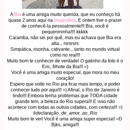
A
Bia
é uma amiga muito querida, que eu conheço há
quase 2 anos aqui na
blogosfera
. E ontem tive o prazer
de conhecê-la pessoalmente!!! Bia, você é
pequenininha!!!! kkkkk
Caramba, não sei por quê, mas eu achava que Bia era
alta... rsrsrsrs
Simpática, risonha, cativante... tanto no mundo virtual
como no real!!!
Muito bom te conhecer de verdade! O gatinho da foto é o
Eric, filhote da Bia!!! =)
Você é uma amiga muito especial, que mora no meu
coração!
Espero que volte no Rio pra ficar mais tempo, e poder
conhecer tudo por aqui!!! =) Afinal, o Rio de Janeiro é
lindo!!! Embora tenha problemas que TODA cidade
grande tem, a beleza do Rio supera!!! E isso não
acontece com todas as outras cidades, com certeza!!! =)
#declaração_de_amor_ao_Rio
Muito bom te ver! Você é uma amiga super especial! =D
Bjks, amiga!!!