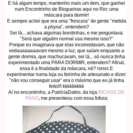
E há algum tempo, mantenho mais um item, que ganhei
num Encontrinho de Blogueiras aqui no Rio: uma
máscara para dormir!
E sempre achei que era uma "frescura" de gente "metida
a
phyna
", entendem?
Sei lá... achava algumas bonitinhas, e me perguntava:
"Será que alguém normal usa mesmo isso?"
Porque eu imaginava que elas incomodavam, que não
vedaaaaaaaavam mesmo a luz, que saíam enquanto a
gente dormia, que machucavam, sei lá... só nunca tinha
experimentado uma PARA DORMIR, entendem? Afinal,
essa é a finalidade da máscara, né? rsrsrs E
experimentar numa loja ou feirinha de artesanato e dizer:
"não vou conseguir usar" era o máximo que eu já tinha
feito!!! kkkkkkkkk
Aí no encontrinho, a PatríciaDaltro, da loja
BICHOS DE
PANO
, me presenteou com essa fofura: