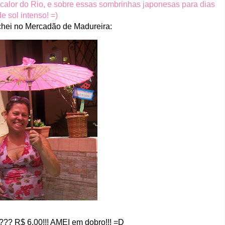
calor do Rio, e sobre essas sombrinhas japonesas para dias
de sol intenso! =)
chei no Mercadão de Madureira:
??? R$ 6,00!!! AMEI em dobro!!! =D