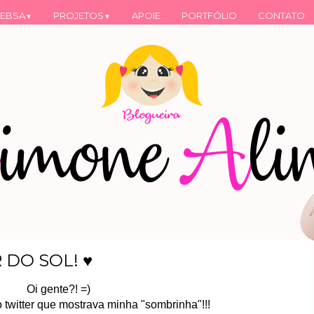
EBSA
PROJETOS
APOIE
PORTFÓLIO
CONTATO
▼
▼
 DO SOL! ♥
Oi gente?! =)
 twitter que mostrava minha "sombrinha"!!!