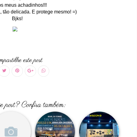
os meus achadinhos!!!
, tão delicada. E protege mesmo! =)
Bjks!
partilhe este post
te post? Confira também: