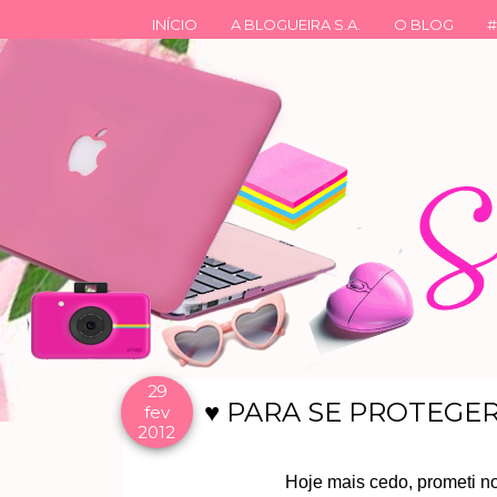
INÍCIO
A BLOGUEIRA S.A.
O BLOG
#
29
♥ PARA SE PROTEGER
fev
2012
Hoje mais cedo, prometi no