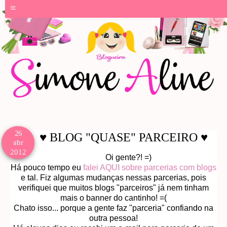
≡
26
♥ BLOG "QUASE" PARCEIRO ♥
abr
2012
Oi gente?! =)
Há pouco tempo eu
falei AQUI sobre parcerias com blogs
e tal. Fiz algumas mudanças nessas parcerias, pois
verifiquei que muitos blogs "parceiros" já nem tinham
mais o banner do cantinho! =(
Chato isso... porque a gente faz "parceria" confiando na
outra pessoa!