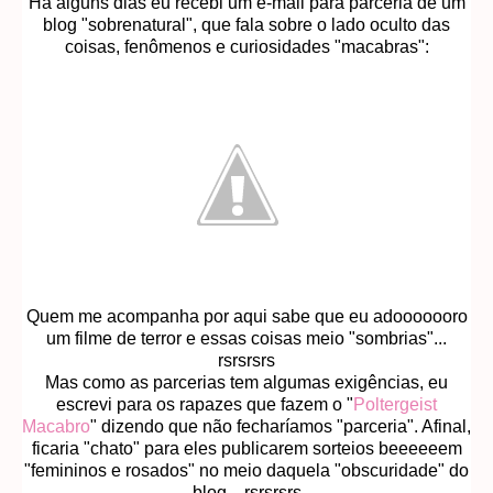
Há alguns dias eu recebi um e-mail para parceria de um
blog "sobrenatural", que fala sobre o lado oculto das
coisas, fenômenos e curiosidades "macabras":
Quem me acompanha por aqui sabe que eu adooooooro
um filme de terror e essas coisas meio "sombrias"...
rsrsrsrs
Mas como as parcerias tem algumas exigências, eu
escrevi para os rapazes que fazem o "
Poltergeist
Macabro
" dizendo que não fecharíamos "parceria". Afinal,
ficaria "chato" para eles publicarem sorteios beeeeeem
"femininos e rosados" no meio daquela "obscuridade" do
blog... rsrsrsrs