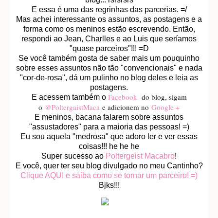
E essa é uma das regrinhas das parcerias. =/
Mas achei interessante os assuntos, as postagens e a
forma como os meninos estão escrevendo. Então,
respondi ao Jean, Charlles e ao Luis que seríamos
"quase parceiros"!!! =D
Se você também gosta de saber mais um pouquinho
sobre esses assuntos não tão "convencionais" e nada
"cor-de-rosa", dá um pulinho no blog deles e leia as
postagens.
Facebook
do blog, sigam
E acessem também o
o
@PoltergaistMaca
e adicionem no
Google +
E meninos, bacana falarem sobre assuntos
"assustadores" para a maioria das pessoas! =)
Eu sou aquela "medrosa" que adoro ler e ver essas
coisas!!! he he he
Super sucesso ao
Poltergeist Macabro
!
E você, quer ter seu blog divulgado no meu Cantinho?
Clique AQUI e saiba como se tornar um parceiro! =)
Bjks!!!