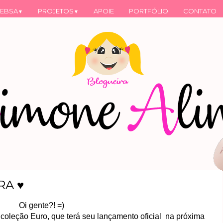
EBSA
PROJETOS
APOIE
PORTFÓLIO
CONTATO
▼
▼
RA ♥
Oi gente?! =)
 coleção Euro, que terá seu lançamento oficial na próxima