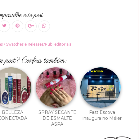
partilhe este post
 / Swatches e Releases/Publieditoriais
te post? Confira também:
BELLEZA
SPRAY SECANTE
Fast Escova
CONECTADA
DE ESMALTE
inaugura no Méier
ASPA