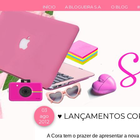
INÍCIO
A BLOGUEIRA S.A.
O BLOG
#
03
♥ LANÇAMENTOS CO
ago
2012
A Cora tem o prazer de apresentar a nova