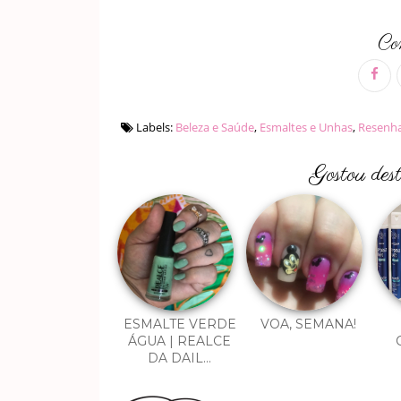
Com
Labels:
Beleza e Saúde
,
Esmaltes e Unhas
,
Resenhas
Gostou des
ESMALTE VERDE
VOA, SEMANA!
ÁGUA | REALCE
DA DAIL...