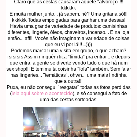
Claro que as cestas causaram aquele "alvoroço"!!!
kkkkkk
E muita mulher junto... já sabem, né? Uma gritaria só!!!
kkkkkk Todas empolgadas para ganhar uma dessas!
Havia uma grande variedade de produtos: camisinhas
diferentes, lingerie, óleos, chaveiros, incenso... E na loja
então... aff!!! Vocês não imaginam a variedade de coisas
que eu vi por lá!!! =))))
Podemos marcar uma visita em grupo, o que acham?
rsrsrsrs Assim ninguém fica "tímida" pra entrar... e depois
que entra, a gente se diverte vendo tudo o que há num
sex shop!!! E tem muita coisinha "fofa" também. Sem falar
nas lingeries... "temáticas", ohwn... uma mais lindinha
que a outra!!!
Puxa, eu não consegui "resgatar" todas as fotos perdidas
(
leia aqui sobre o acontecido
), e só consegui a foto de
uma das cestas sorteadas: