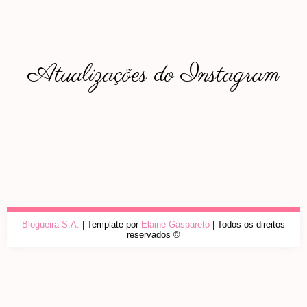
Atualizações do Instagram
Blogueira S.A.
| Template por
Elaine Gaspareto
| Todos os direitos
reservados ©