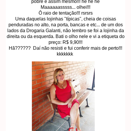
pobre é assim mesmo!!! he he he
Maaaaaasssss... olhei!!!
Ô raio de tentação!!! rsrsrs
Uma daquelas lojinhas "típicas", cheia de coisas
penduradas no alto, na porta, bancas e etc... de um dos
lados da Drogaria Galanti, não lembro se foi a lojinha da
direita ou da esquerda. Bati o olho nele e vi a etiqueta do
preço: R$ 9,90!!!
Hã?????? Daí não resisti e fui conferir mais de perto!!!
kkkkkkk