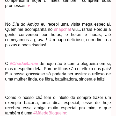
compensaria hoje! E mães sempre cumprem suas
promessas!
♥
No
Dia do Amigo
eu recebi uma visita mega especial.
Quem me acompanha no
snapchat
viu... rsrsrs Porque a
gente conversou por horas, e horas e horas, até
começarmos a gravar! Um papo delicioso, com direito a
pizzas e boas risadas!
O
#ChádaBarbie
de hoje não é com a blogueira em si,
mas o espelho dela! Porque filhos são o reflexo dos pais!
E a nossa
goxxxtosa
só poderia ser assim: o reflexo de
uma mulher linda, de fibra, batalhadora, sincera e feliz!!!
Como o nosso chá tem o intuito de sempre trazer um
exemplo bacana, uma dica especial, esse de hoje
recebeu essa amiga muito especial pra mim, e que
também é uma
#MãedeBlogueira
: