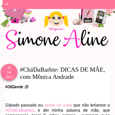
≡
25
#CháDaBarbie: DICAS DE MÃE,
jul
com Mônica Andrade
2015
#OiGente :D
Sábado passado eu
avisei no insta
que não teríamos o
#CháDaBarbie
, e dei minha palavra de mãe, que