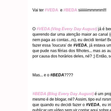
Vai ter
#VEDA
e
#BEDA
siiiiiiimmmmm!!!
O
#VEDA (Vlog Every Day August)
já é be
querendo dar uma atenção maior ao canal (
nem paga as contas...rs), eu decidi tentar!
fazer essa 'loucura' de
#VEDA
, já estava 
que pude nas férias dos filhotes... mas as a
por causa dos horários deles, né? ;) Então, s
Mas... e o
#BEDA
????
#BEDA (Blog Every Day August)
é um pro
mesmo é de blogar, né? Assim, tipo eu! rsrsr
que quando eu decidi fazer o
#VEDA
, eu i
publicar um vídeo sem vir contar aqui sobre 