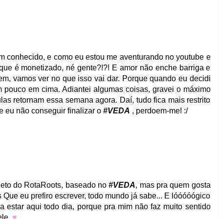
m conhecido, e como eu estou me aventurando no youtube e
que é monetizado, né gente?!?! E amor não enche barriga e
 Bem, vamos ver no que isso vai dar. Porque quando eu decidi
um pouco em cima. Adiantei algumas coisas, gravei o máximo
ulas retornam essa semana agora. Daí, tudo fica mais restrito
e eu não conseguir finalizar o
#VEDA
, perdoem-me! :/
jeto do RotaRoots, baseado no
#VEDA
, mas pra quem gosta
s Que eu prefiro escrever, todo mundo já sabe... E lóóóóógico
ria estar aqui todo dia, porque pra mim não faz muito sentido
ele.
♥