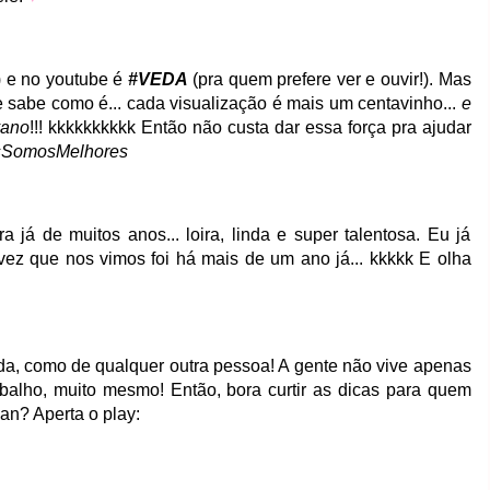
) e no youtube é
#VEDA
(pra quem prefere ver e ouvir!). Mas
que sabe como é... cada visualização é mais um centavinho...
e
vano
!!! kkkkkkkkkk Então não custa dar essa força pra ajudar
sSomosMelhores
á de muitos anos... loira, linda e super talentosa. Eu já
ez que nos vimos foi há mais de um ano já... kkkkk E olha
da, como de qualquer outra pessoa! A gente não vive apenas
balho, muito mesmo! Então, bora curtir as dicas para quem
n? Aperta o play: