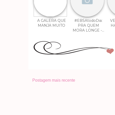
A GALERA QUE
#EBSAtodoDia:
VE
MANJA MUITO
PRA QUEM
H
MORA LONGE -...
Postagem mais recente