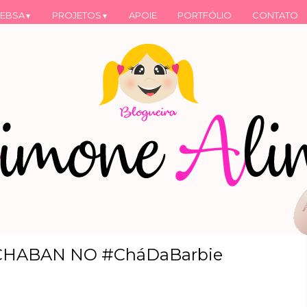
EBSA
PROJETOS
APOIE
PORTFÓLIO
CONTATO
▼
▼
CHABAN NO #CháDaBarbie