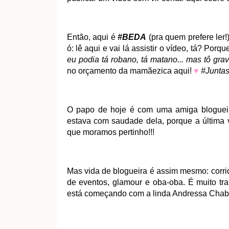
Então, aqui é
#BEDA
(pra quem prefere ler!
ó: lê aqui e vai lá assistir o vídeo, tá? Por
eu podia tá robano, tá matano... mas tô gra
no orçamento da mamãezica aqui!
♥
#Junta
O papo de hoje é com uma amiga blogueira j
estava com saudade dela, porque a última v
que moramos pertinho!!!
Mas vida de blogueira é assim mesmo: corri
de eventos, glamour e oba-oba. É muito tra
está começando com a linda Andressa Chaba