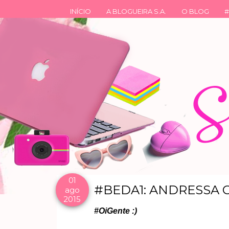
INÍCIO
A BLOGUEIRA S.A.
O BLOG
#
01
#BEDA1: ANDRESSA 
ago
2015
#OiGente :)