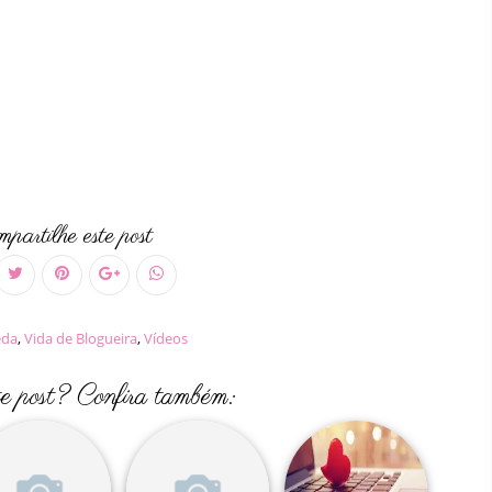
partilhe este post
eda
,
Vida de Blogueira
,
Vídeos
te post? Confira também: