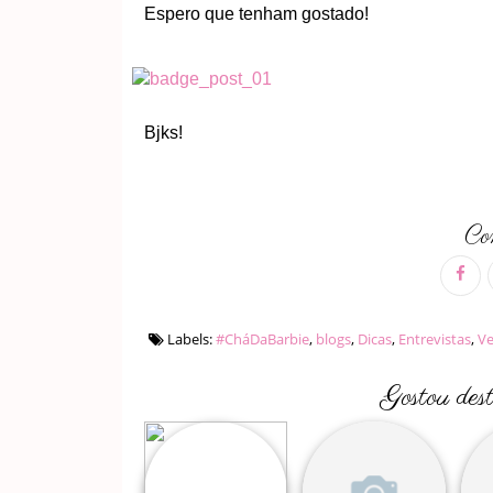
Espero que tenham gostado!
Bjks!
Com
Labels:
#CháDaBarbie
,
blogs
,
Dicas
,
Entrevistas
,
V
Gostou des