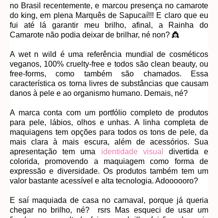
no Brasil recentemente, e marcou presença no camarote
do king, em plena Marquês de Sapucaí!!! E claro que eu
fui até lá garantir meu brilho, afinal, a Rainha do
Camarote não podia deixar de brilhar, né non? 👸
A wet n wild é uma referência mundial de cosméticos
veganos, 100% cruelty-free e todos são clean beauty, ou
free-forms, como também são chamados. Essa
característica os torna livres de substâncias que causam
danos à pele e ao organismo humano. Demais, né?
A marca conta com um portfólio completo de produtos
para pele, lábios, olhos e unhas. A linha completa de
maquiagens tem opções para todos os tons de pele, da
mais clara à mais escura, além de acessórios. Sua
apresentação tem uma
identidade visual
divertida e
colorida, promovendo a maquiagem como forma de
expressão e diversidade. Os produtos também tem um
valor bastante acessível e alta tecnologia. Adoooooro?
E saí maquiada de casa no carnaval, porque já queria
chegar no brilho, né? rsrs Mas esqueci de usar um