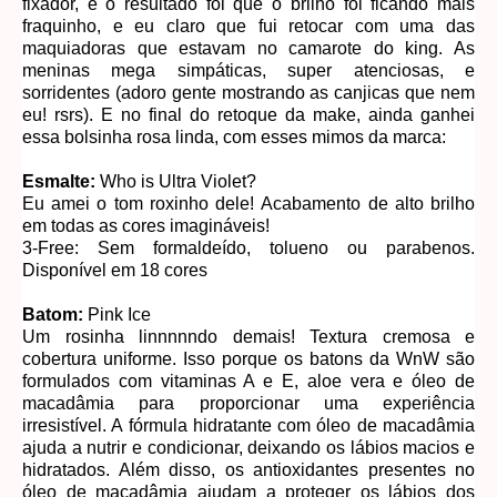
fixador, e o resultado foi que o brilho foi ficando mais
fraquinho, e eu claro que fui retocar com uma das
maquiadoras que estavam no camarote do king. As
meninas mega simpáticas, super atenciosas, e
sorridentes (adoro gente mostrando as canjicas que nem
eu! rsrs). E no final do retoque da make, ainda ganhei
essa bolsinha rosa linda, com esses mimos da marca:
Esmalte:
Who is Ultra Violet?
Eu amei o tom roxinho dele! Acabamento de alto brilho
em todas as cores imagináveis!
3-Free: Sem formaldeído, tolueno ou parabenos.
Disponível em 18 cores
Batom:
Pink Ice
Um rosinha linnnnndo demais! Textura cremosa e
cobertura uniforme. Isso porque os batons da WnW são
formulados com vitaminas A e E, aloe vera e óleo de
macadâmia para proporcionar uma experiência
irresistível. A fórmula hidratante com óleo de macadâmia
ajuda a nutrir e condicionar, deixando os lábios macios e
hidratados. Além disso, os antioxidantes presentes no
óleo de macadâmia ajudam a proteger os lábios dos