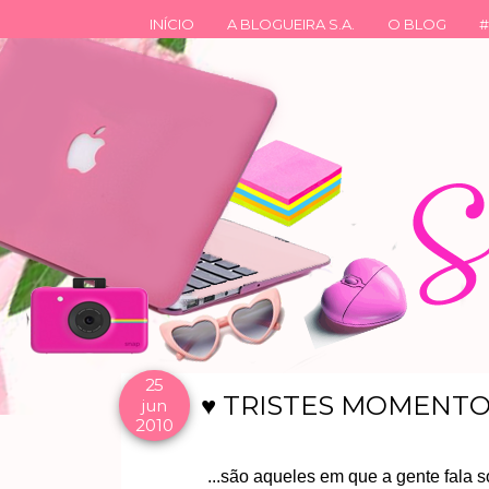
INÍCIO
A BLOGUEIRA S.A.
O BLOG
#
25
♥ TRISTES MOMENTOS
jun
2010
...são aqueles em que a gente fala s