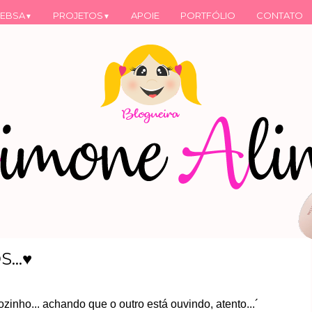
EBSA
PROJETOS
APOIE
PORTFÓLIO
CONTATO
▼
▼
...♥
ozinho... achando que o outro está ouvindo, atento...´