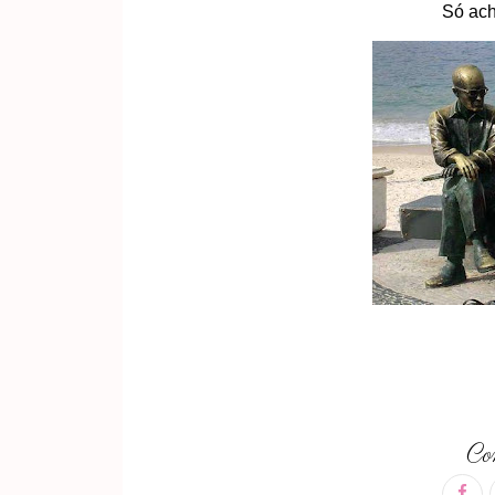
Só ach
Com