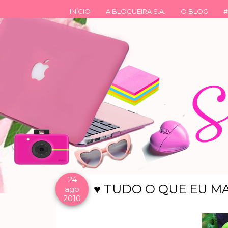
INÍCIO
A BLOGUEIRA S.A.
O BLOG
#
24
♥ TUDO O QUE EU MAI
ago
2010