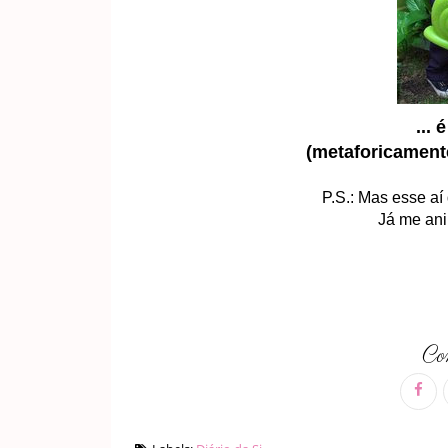
... 
(metaforicament
P.S.: Mas esse a
Já me ani
Com