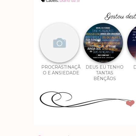
Labels:
Diário da Si
Gostou des
PROCRASTINAÇÃ
DEUS EU TENHO
D
O E ANSIEDADE
TANTAS
BÊNÇÃOS