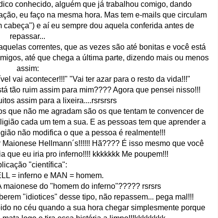
édico conhecido, alguém que já trabalhou comigo, dando
gação, eu faço na mesma hora. Mas tem e-mails que circulam
m cabeça") e aí eu sempre dou aquela conferida antes de
repassar...
aquelas correntes, que as vezes são até bonitas e você está
amigos, até que chega a última parte, dizendo mais ou menos
assim:
l vai acontecer!!!" "Vai ter azar para o resto da vida!!!"
tá tão ruim assim para mim???? Agora que pensei nisso!!!
os assim para a lixeira....rsrsrsrs
ros que não me agradam são os que tentam te convencer de
Religião cada um tem a sua. E as pessoas tem que aprender a
eligião não modifica o que a pessoa é realmente!!!
 Maionese Hellmann´s!!!!!! Hã???? É isso mesmo que você
a que eu iria pro inferno!!!! kkkkkkk Me poupem!!!
licação "científica":
ELL = inferno e MAN = homem.
A maionese do "homem do inferno"????? rsrsrs
rem "idiotices" desse tipo, não repassem... pega mal!!!
bido no céu quando a sua hora chegar simplesmente porque