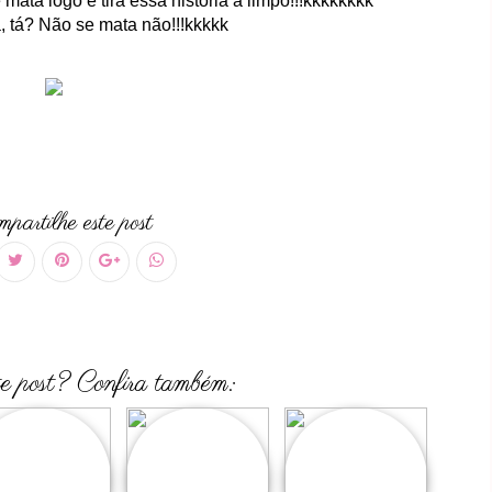
ata logo e tira essa história a limpo!!!kkkkkkkk
, tá? Não se mata não!!!kkkkk
partilhe este post
te post? Confira também: