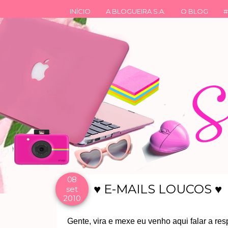
INÍCIO
A BLOGUEIRA S.A.
O BLOG
#
08
♥ E-MAILS LOUCOS ♥
set
2010
Gente, vira e mexe eu venho aqui falar a re