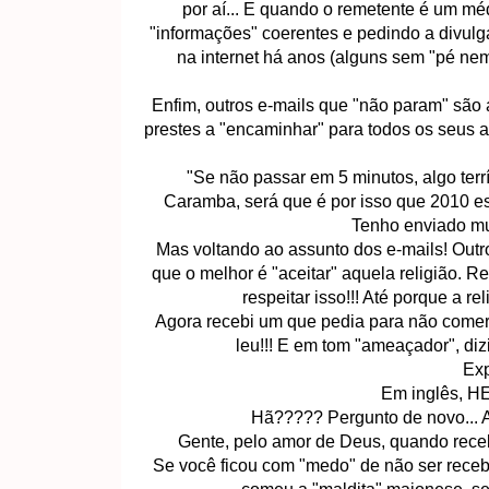
por aí... E quando o remetente é um m
"informações" coerentes e pedindo a divul
na internet há anos (alguns sem "pé ne
Enfim, outros e-mails que "não param" são 
prestes a "encaminhar" para todos os seus 
"Se não passar em 5 minutos, algo terríve
Caramba, será que é por isso que 2010 es
Tenho enviado muit
Mas voltando ao assunto dos e-mails! Out
que o melhor é "aceitar" aquela religião. 
respeitar isso!!! Até porque a r
Agora recebi um que pedia para não comer
leu!!! E em tom "ameaçador", dizi
Exp
Em inglês, H
Hã????? Pergunto de novo... 
Gente, pelo amor de Deus, quando recebe
Se você ficou com "medo" de não ser rece