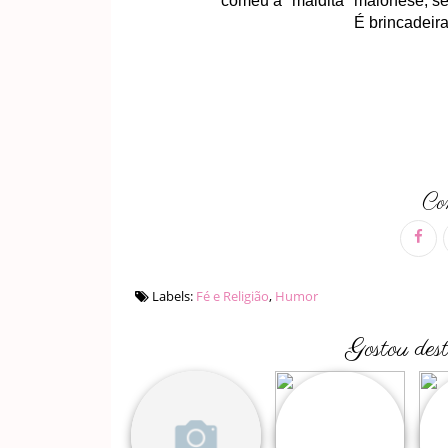
comeu a "maldita" maionese, se m
É brincadeira
Com
Labels:
Fé e Religião
,
Humor
Gostou des