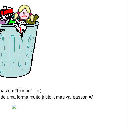
as um "lixinho"... =(
e uma forma muito triste... mas vai passar! =/