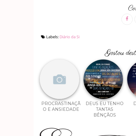
Com
Labels:
Diário da Si
Gostou des
PROCRASTINAÇÃ
DEUS EU TENHO
D
O E ANSIEDADE
TANTAS
BÊNÇÃOS