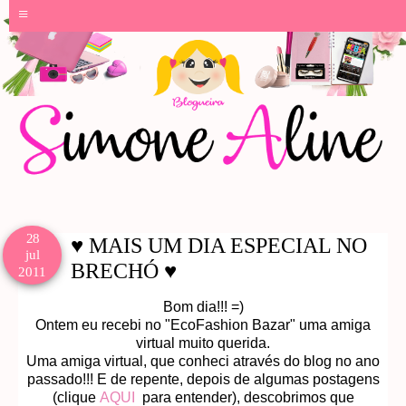
≡
28
♥ MAIS UM DIA ESPECIAL NO
jul
BRECHÓ ♥
2011
Bom dia!!! =)
Ontem eu recebi no "EcoFashion Bazar" uma amiga
virtual muito querida.
Uma amiga virtual, que conheci através do blog no ano
passado!!! E de repente, depois de algumas postagens
(clique
AQUI
para entender), descobrimos que