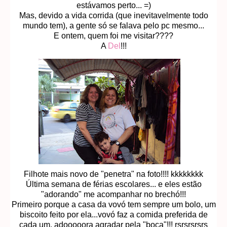
estávamos perto... =)
Mas, devido a vida corrida (que inevitavelmente todo
mundo tem), a gente só se falava pelo pc mesmo...
E ontem, quem foi me visitar????
A
Del
!!!
Filhote mais novo de "penetra" na foto!!!! kkkkkkkk
Última semana de férias escolares... e eles estão
"adorando" me acompanhar no brechó!!!
Primeiro porque a casa da vovó tem sempre um bolo, um
biscoito feito por ela...vovó faz a comida preferida de
cada um, adooooora agradar pela "boca"!!! rsrsrsrsrs