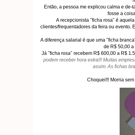
m
Então, a pessoa me explicou calma e de-t
fosse a cois
A recepcionista "ficha rosa" é aquel
clientes/frequentadores da feira ou event
A diferença salarial é que uma "ficha branc
de R$ 50,00 a 
Já "ficha rosa" recebem R$ 600,00 a R$ 1.5
podem receber hora extra!!!
Muitas empresa
assim. As fichas br
Choquei!!! Morria sem 