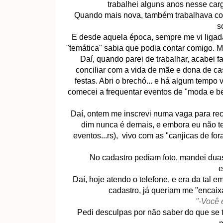
trabalhei alguns anos nesse carg
Quando mais nova, também trabalhava com 
s
E desde aquela época, sempre me vi ligad
"temática" sabia que podia contar comigo. 
Daí, quando parei de trabalhar, acabei f
conciliar com a vida de mãe e dona de ca
festas. Abri o brechó... e há algum temp
comecei a frequentar eventos de "moda e bel
Daí, ontem me inscrevi numa vaga para rece
dim nunca é demais, e embora eu não t
eventos...rs), vivo com as "canjicas de fo
No cadastro pediam foto, mandei duas
e
Daí, hoje atendo o telefone, e era da tal 
cadastro, já queriam me "encaix
"-Você 
Pedi desculpas por não saber do que se t