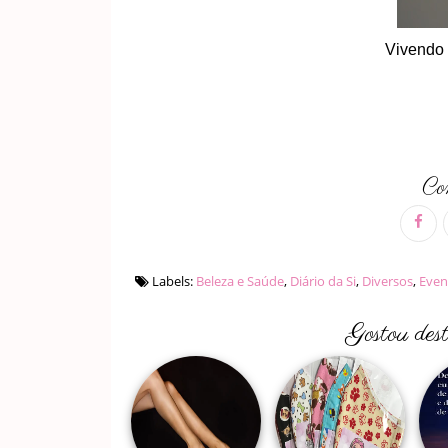
Vivendo 
Com
Labels:
Beleza e Saúde
,
Diário da Si
,
Diversos
,
Even
Gostou des