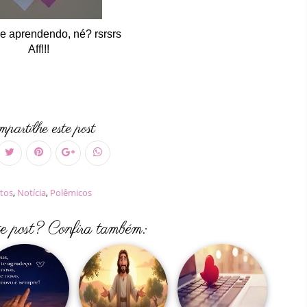
e aprendendo, né? rsrsrs
Aff!!!
partilhe este post
tos
,
Notícia
,
Polêmicos
te post? Confira também: