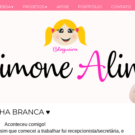
EBSA
PROJETOS
APOIE
PORTFÓLIO
CONTATO
▼
▼
CHA BRANCA ♥
Aconteceu comigo!
m que comecei a trabalhar fui recepcionista/secretária, e