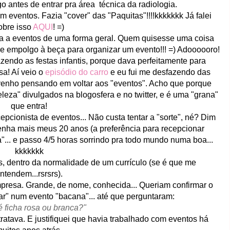
o antes de entrar pra área técnica da radiologia.
eventos. Fazia "cover" das "Paquitas"!!!!kkkkkkk Já falei
obre isso
AQUI
! =)
a a eventos de uma forma geral. Quem quisesse uma coisa
Me empolgo à beça para organizar um evento!!! =) Adoooooro!
azendo as festas infantis, porque dava perfeitamente para
sa! Aí veio o
episódio do carro
e eu fui me desfazendo das
o venho pensando em voltar aos "eventos". Acho que porque
eza" divulgados na blogosfera e no twitter, e é uma "grana"
que entra!
pcionista de eventos... Não custa tentar a "sorte", né? Dim
enha mais meus 20 anos (a preferência para recepcionar
ra"... e passo 4/5 horas sorrindo pra todo mundo numa boa...
kkkkkkk
, dentro da normalidade de um currículo (se é que me
ntendem...rsrsrs).
empresa. Grande, de nome, conhecida... Queriam confirmar o
ar" num evento "bacana"... até que perguntaram:
é ficha rosa ou branca?"
ratava. E justifiquei que havia trabalhado com eventos há