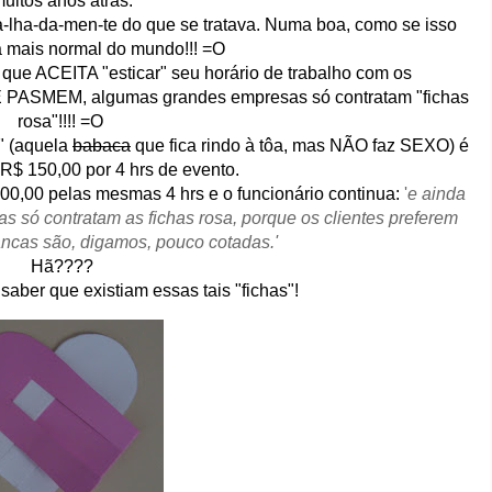
uitos anos atrás.
a-lha-da-men-te do que se tratava. Numa boa, como se isso
a mais normal do mundo!!! =O
a que ACEITA "esticar" seu horário de trabalho com os
o. E PASMEM, algumas grandes empresas só contratam "fichas
rosa"!!!! =O
a" (aquela
babaca
que fica rindo à tôa, mas NÃO faz SEXO) é
R$ 150,00 por 4 hrs de evento.
00,00 pelas mesmas 4 hrs e o funcionário continua:
'
e ainda
s só contratam as fichas rosa, porque os clientes preferem
ancas são, digamos, pouco cotadas.'
Hã????
saber que existiam essas tais "fichas"!