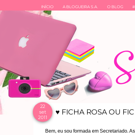
INÍCIO
A BLOGUEIRA S.A.
O BLOG
#
22
♥ FICHA ROSA OU FI
set
2011
Bem, eu sou formada em Secretariado. Assi