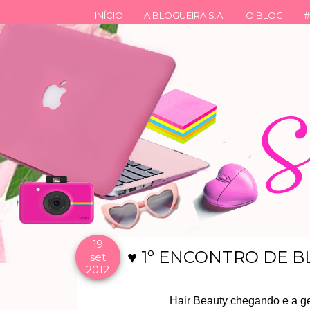
INÍCIO
A BLOGUEIRA S.A.
O BLOG
#
19
♥ 1º ENCONTRO DE B
set
2012
Hair Beauty chegando e a gen