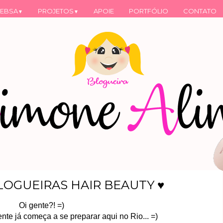
EBSA
PROJETOS
APOIE
PORTFÓLIO
CONTATO
▼
▼
LOGUEIRAS HAIR BEAUTY ♥
Oi gente?! =)
te já começa a se preparar aqui no Rio... =)