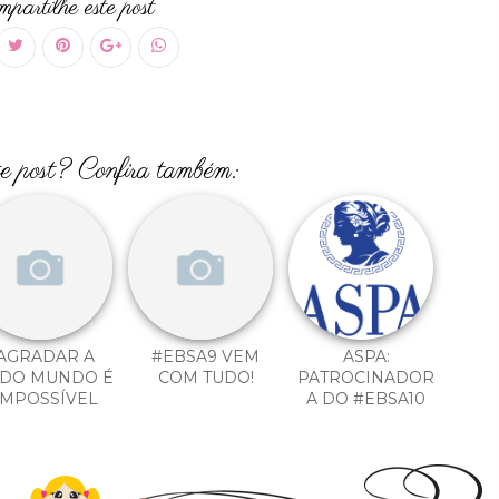
partilhe este post
te post? Confira também:
AGRADAR A
#EBSA9 VEM
ASPA:
DO MUNDO É
COM TUDO!
PATROCINADOR
IMPOSSÍVEL
A DO #EBSA10