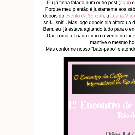
Eu já tinha falado num outro post (
aqui
) 
Porque meu plantão é justamente aos sábad
depois do
evento da Yenzah
, a
Luana Via
snif... snif... Mas logo depois ela alterou a 
Bem, eu já estava agitando tudo para o enc
Daí, como a Luana criou o evento no fa
mantive o mesmo horá
Mas conforme nosso "bate-papo" e atende