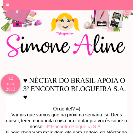
≡
12
♥ NÉCTAR DO BRASIL APOIA O
mar
3º ENCONTRO BLOGUEIRA S.A.
2013
♥
Oi gente!? =)
Vamos que vamos que na próxima semana, se Deus
quiser, terei muuuuuita coisa pra contar pra vocês sobre o
nosso
"3º Encontro Blogueira S.A."
E hoje chegaram mais dois kits para sorteio, da Néctar do