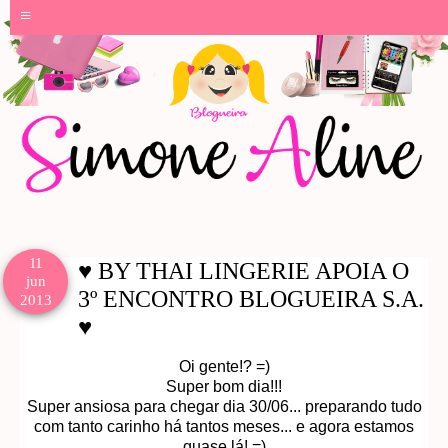
≡
11
♥ BY THAI LINGERIE APOIA O
jun
3º ENCONTRO BLOGUEIRA S.A.
2013
♥
Oi gente!? =)
Super bom dia!!!
Super ansiosa para chegar dia 30/06... preparando tudo
com tanto carinho há tantos meses... e agora estamos
quase lá! =)