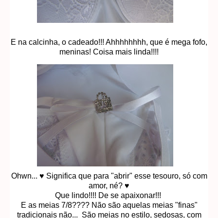
E na calcinha, o cadeado!!! Ahhhhhhhh, que é mega fofo,
meninas! Coisa mais linda!!!!
Ohwn... ♥ Significa que para "abrir" esse tesouro, só com
amor, né? ♥
Que lindo!!!! De se apaixonar!!!
E as meias 7/8???? Não são aquelas meias "finas"
tradicionais não... São meias no estilo, sedosas, com