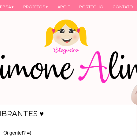
EBSA
PROJETOS
APOIE
PORTFÓLIO
CONTATO
▼
▼
IBRANTES ♥
Oi gente!? =)