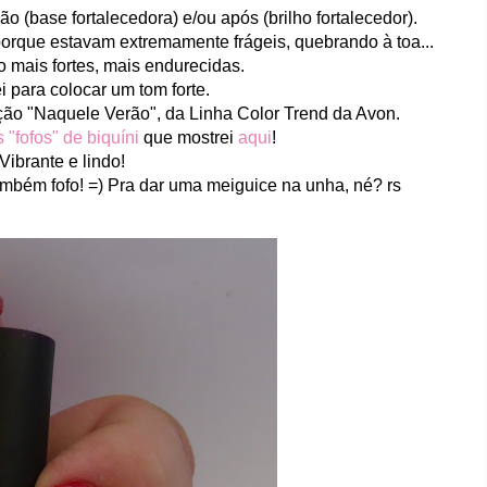
 (base fortalecedora) e/ou após (brilho fortalecedor).
porque estavam extremamente frágeis, quebrando à toa...
 mais fortes, mais endurecidas.
i para colocar um tom forte.
ção "Naquele Verão", da Linha Color Trend da Avon.
"fofos" de biquíni
que mostrei
aqui
!
Vibrante e lindo!
mbém fofo! =) Pra dar uma meiguice na unha, né? rs