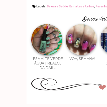
Labels:
Beleza e Saúde
,
Esmaltes e Unhas
,
Resenhas
Gostou des
ESMALTE VERDE
VOA, SEMANA!
ÁGUA | REALCE
DA DAIL...