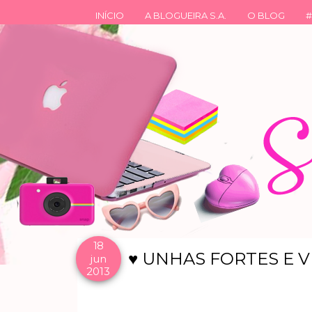
INÍCIO
A BLOGUEIRA S.A.
O BLOG
#
18
♥ UNHAS FORTES E V
jun
2013