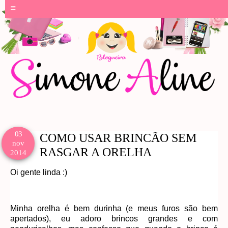
≡
03
COMO USAR BRINCÃO SEM
nov
RASGAR A ORELHA
2014
Oi gente linda :)
Minha orelha é bem durinha (e meus furos são bem
apertados), eu adoro brincos grandes e com