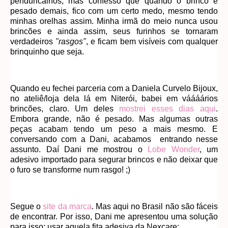
penduricalhos, mas confesso que quando o brinco é
pesado demais, fico com um certo medo, mesmo tendo
minhas orelhas assim. Minha irmã do meio nunca usou
brincões e ainda assim, seus furinhos se tornaram
verdadeiros
"rasgos"
, e ficam bem visíveis com qualquer
brinquinho que seja.
Quando eu fechei parceria com a Daniela Curvelo Bijoux,
no ateliê/loja dela lá em Niterói, babei em váááários
brincões, claro. Um deles
mostrei esses dias aqui
.
Embora grande, não é pesado. Mas algumas outras
peças acabam tendo um peso a mais mesmo. E
conversando com a Dani, acabamos entrando nesse
assunto. Daí Dani me mostrou o
Lobe Wonder
, um
adesivo importado para segurar brincos e não deixar que
o furo se transforme num rasgo! ;)
Segue o
site da marca
. Mas aqui no Brasil não são fáceis
de encontrar. Por isso, Dani me apresentou uma solução
para isso: usar aquela fita adesiva da Nexcare: