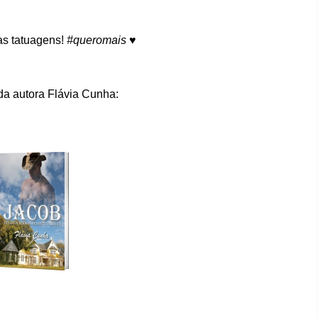
s tatuagens!
#queromais
♥
 da autora Flávia Cunha: