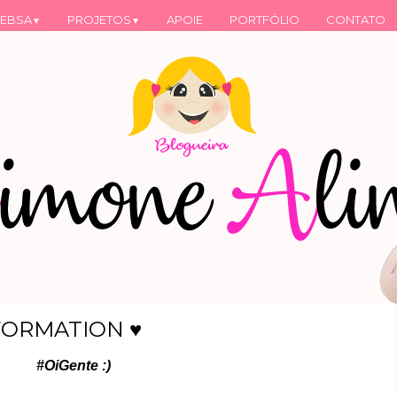
EBSA
PROJETOS
APOIE
PORTFÓLIO
CONTATO
▼
▼
FORMATION ♥
#OiGente :)