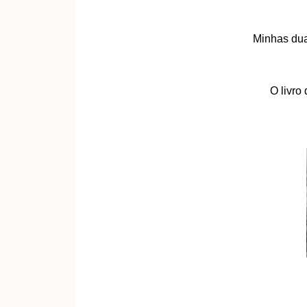
Minhas dua
O livro