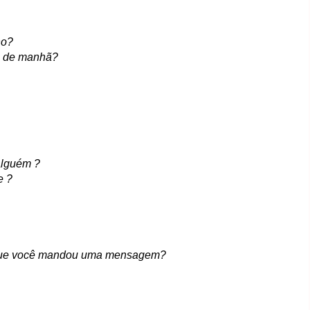
ho?
ta de manhã?
alguém ?
e ?
a que você mandou uma mensagem?