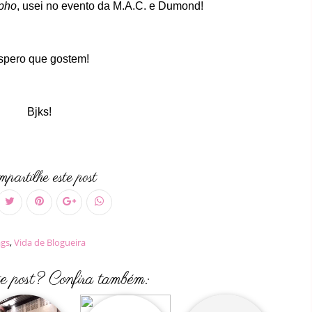
pho
, usei no evento da M.A.C. e Dumond!
spero que gostem!
Bjks!
partilhe este post
gs
,
Vida de Blogueira
te post? Confira também: