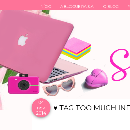
INÍCIO
A BLOGUEIRA S.A.
O BLOG
#
04
♥ TAG TOO MUCH IN
nov
2014