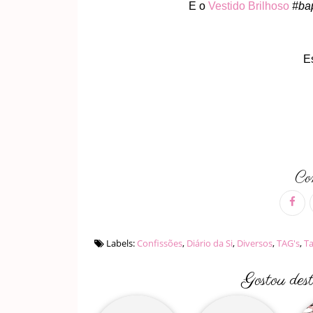
E o
Vestido Brilhoso
#ba
E
Com
Labels:
Confissões
,
Diário da Si
,
Diversos
,
TAG's
,
Ta
Gostou des