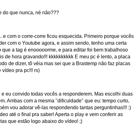
e do que nunca, né não???
... e com o corre-corre ficou esquecida. Primeiro porque vocês
r com o Youtube agora, e assim sendo, tenho uma certa
 que a tag é enooooorme, e para editar foi bem trabalhoso
is de hora gravando!!! kkkkkkkkkk E meu pc é lento, a placa
do de dizer, tô véia mas sei que a Brastemp não faz placas
 vídeo pra pc!!! rs)
 e eu convido todas vocês a responderem. Mas escolhi duas
m. Ambas com a mesma "dificuldade" que eu: tempo curto,
ém vou adorar vê-las respondendo tantas perguntinhas!!! :)
eo até o final pra saber! Aperta o play e vem conferir as
as que estão logo abaixo do vídeo! ;)