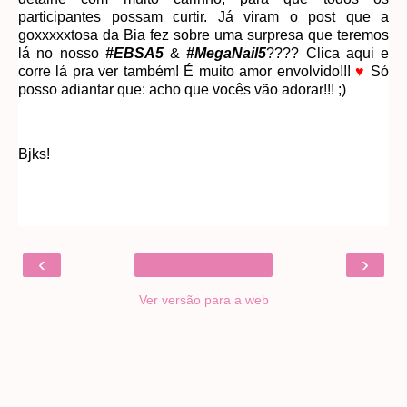
participantes possam curtir. Já viram o post que a
goxxxxxtosa da Bia fez sobre uma surpresa que teremos
lá no nosso
#EBSA5
&
#MegaNail5
???? Clica aqui e
corre lá pra ver também! É muito amor envolvido!!!
♥
Só
posso adiantar que: acho que vocês vão adorar!!! ;)
Bjks!
‹
›
Ver versão para a web