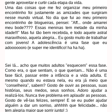
gente aproveitar e curtir cada etapa da vida.
Uma das coisas que me fez organizar meu primeiro
encontrinho foi justamente as amizades que surgiram
nesse mundo virtual. No dia que fui ao meu primeiro
encontrinho de blogueiras, pensei: "Aff... onde amarrei
meu bode???? Essas meninas tem metade da minha
idade!!!" Mas fui tão bem recebida, e todo aquele astral
maravilhoso, aquela alegria... Eu gosto muito de trabalhar
com jovens! A adolescência é uma fase que eu
adooooooro (e super me identifico! ha ha ha).
Sei lá... acho que muitos adultos "esquecem" essa fase.
Como era, o que sentiam, o que queriam... Não é uma
fase fácil, passar entre a infância e a vida adulta. E
mesmo quando eu estava nela, eu era já meio que
"conselheira", sabem? Gosto de ouvir as pessoas, suas
histórias, seus medos, seus sonhos. Adoro ajudar a
realizá-los. Nunca tive problema em aplaudir as pessoas.
Gosto de vê-las felizes, sempre! E se eu puder ajudar
alguém a dar um sorriso, ahhhhh que felicidade... não
tem alegria maior que sorrir junto! :)