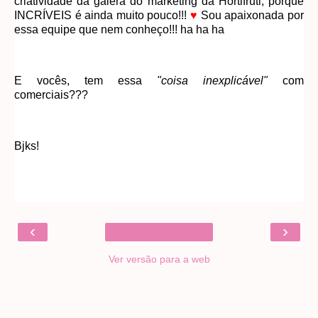
criatividade da galera do marketing da Hortifruti, porque
INCRÍVEIS é ainda muito pouco!!!
♥
Sou apaixonada por
essa equipe que nem conheço!!! ha ha ha
E vocês, tem essa
"coisa inexplicável"
com
comerciais???
Bjks!
‹
›
Ver versão para a web