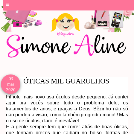
≡
03
ÓTICAS MIL GUARULHOS
mar
2020
Filhote mais novo usa óculos desde pequeno. Já contei
aqui pra vocês sobre todo o problema dele, os
tratamentos de anos, e graças a Deus, Bêzinho não só
não perdeu a visão, como também progrediu muito!!! Mas
o uso de óculos, claro, é inevitável.
E a gente sempre tem que correr atrás de boas óticas,
que tenham preços que caibam no bolso, formas de