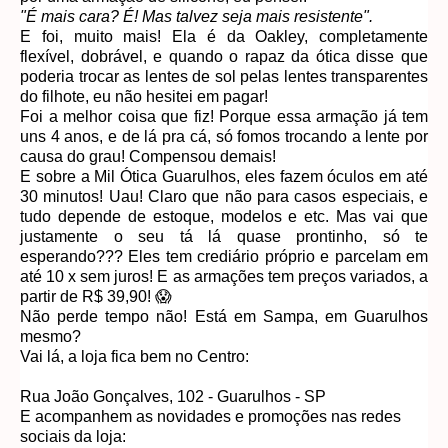
"É mais cara? É! Mas talvez seja mais resistente".
E foi, muito mais! Ela é da Oakley, completamente
flexível, dobrável, e quando o rapaz da ótica disse que
poderia trocar as lentes de sol pelas lentes transparentes
do filhote, eu não hesitei em pagar!
Foi a melhor coisa que fiz! Porque essa armação já tem
uns 4 anos, e de lá pra cá, só fomos trocando a lente por
causa do grau! Compensou demais!
E sobre a Mil Ótica Guarulhos, eles fazem óculos em até
30 minutos! Uau! Claro que não para casos especiais, e
tudo depende de estoque, modelos e etc. Mas vai que
justamente o seu tá lá quase prontinho, só te
esperando??? Eles tem crediário próprio e parcelam em
até 10 x sem juros! E as armações tem preços variados, a
partir de R$ 39,90! 😱
Não perde tempo não! Está em Sampa, em Guarulhos
mesmo?
Vai lá, a loja fica bem no Centro:
Rua João Gonçalves, 102 - Guarulhos - SP
E acompanhem as novidades e promoções nas redes
sociais da loja: