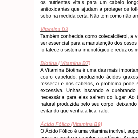
os nutrientes vitais para um cabelo long
antioxidantes que ajudam a proteger os fol
sebo na medida certa. Não tem como não am
Vitamina D3
Também conhecida como colecalciferol, a v
ser essencial para a manutenção dos ossos e
fortalece o sistema imunológico e reduz os 
Biotina ( Vitamina B7)
A Vitamina Biotina é uma das mais importan
couro cabeludo, produzindo ácidos graxo
ressecar e nos cabelos, o problema pode s
excessiva. Unhas lascando e quebrando 
necessária para elas saírem do lugar. Ao
natural produzida pelo seu corpo, deixando 
evitando que venha a ficar ralo.
Ácido Fólico (Vitamina B9)
O Ácido Fólico é uma vitamina incrível, supo
possam produzir cabelos saudáveis. Assim 