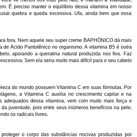
em. É preciso manter o equilíbrio dessa vitamina em nosso
causar quebra e queda excessiva. Ufa, ainda bem que essa
o para fora. Nem aquele seu super creme BAPHÔNICO dá mais
ia de Ácido Pantotênico no organismo. A vitamina B5 é outra
elo, apoiando a queratina natural produzida nos fios. Faz
 excessiva. Sem ela seria muito mais difícil para o seu cabelo
beleza do mundo possuem Vitamina C em suas fórmulas. Por
olágeno, a Vitamina C auxilia no crescimento capilar e na
is adequados dessa vitamina, vem com muito mais força e
 da juventude, pois entre seus inúmeros benefícios na pele,
do os radicais livres.
 proteger o corpo das substâncias nocivas produzidas por