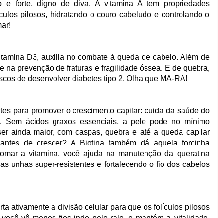
o e forte, digno de diva. A vitamina A tem propriedades
ículos pilosos, hidratando o couro cabeludo e controlando o
ar!
itamina D3, auxilia no combate à queda de cabelo. Além de
 na prevenção de fraturas e fragilidade óssea. E de quebra,
riscos de desenvolver diabetes tipo 2. Olha que MA-RA!
tes para promover o crescimento capilar: cuida da saúde do
s. Sem ácidos graxos essenciais, a pele pode no mínimo
er ainda maior, com caspas, quebra e até a queda capilar
antes de crescer? A Biotina também dá aquela forcinha
 tomar a vitamina, você ajuda na manutenção da queratina
as unhas super-resistentes e fortalecendo o fio dos cabelos
rta ativamente a divisão celular para que os folículos pilosos
você vê menos fios indo pelo ralo, e mantém a vitalidade,