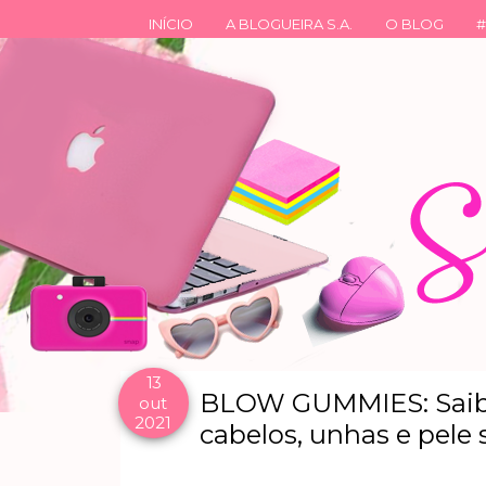
INÍCIO
A BLOGUEIRA S.A.
O BLOG
#
13
BLOW GUMMIES: Saib
out
2021
cabelos, unhas e pele 