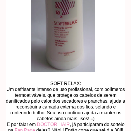
SOFT RELAX:
Um defrisante intenso de uso profissional, com polímeros
termoativáveis, que protege os cabelos de serem
danificados pelo calor dos secadores e pranchas, ajuda a
reconstruir a camada externa dos fios, selando e
conferindo brilho. Seu uso contínuo ajuda a manter os
cabelos ainda mais lisos! =)
E por falar em
DOCTOR HAIR
, já participaram do sorteio
na
Fan Page
deles? Não!!! Então corre que até dia 30!!!