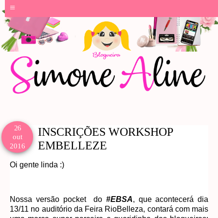
≡
26
INSCRIÇÕES WORKSHOP
out
EMBELLEZE
2016
Oi gente linda :)
Nossa versão pocket do
#EBSA
, que acontecerá dia
13/11 no auditório da Feira RioBelleza, contará com mais