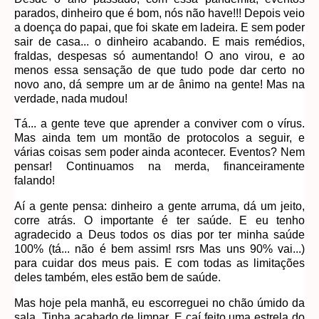
parados, dinheiro que é bom, nós não have!!! Depois veio
a doença do papai, que foi skate em ladeira. E sem poder
sair de casa... o dinheiro acabando. E mais remédios,
fraldas, despesas só aumentando! O ano virou, e ao
menos essa sensação de que tudo pode dar certo no
novo ano, dá sempre um ar de ânimo na gente! Mas na
verdade, nada mudou!
Tá... a gente teve que aprender a conviver com o vírus.
Mas ainda tem um montão de protocolos a seguir, e
várias coisas sem poder ainda acontecer. Eventos? Nem
pensar! Continuamos na merda, financeiramente
falando!
Aí a gente pensa: dinheiro a gente arruma, dá um jeito,
corre atrás. O importante é ter saúde. E eu tenho
agradecido a Deus todos os dias por ter minha saúde
100% (tá... não é bem assim! rsrs Mas uns 90% vai...)
para cuidar dos meus pais. E com todas as limitações
deles também, eles estão bem de saúde.
Mas hoje pela manhã, eu escorreguei no chão úmido da
sala. Tinha acabado de limpar. E caí feito uma estrela do