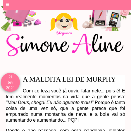
≡
21
A MALDITA LEI DE MURPHY
fev
2021
Com certeza você já ouviu falar nele... pois é! E
tem realmente momentos na vida que a gente pensa:
"Meu Deus, chega! Eu não aguento mais!"
Porque é tanta
coisa de uma vez só, que a gente parece que foi
empurrado numa montanha de neve. e a bola vai só
aumentando e aumentando... PQP!
Desde o ano passado, com essa pandemia, eventos