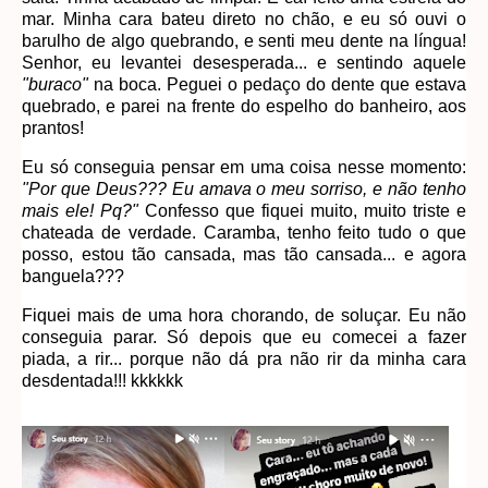
mar. Minha cara bateu direto no chão, e eu só ouvi o
barulho de algo quebrando, e senti meu dente na língua!
Senhor, eu levantei desesperada... e sentindo aquele
"buraco"
na boca. Peguei o pedaço do dente que estava
quebrado, e parei na frente do espelho do banheiro, aos
prantos!
Eu só conseguia pensar em uma coisa nesse momento:
"Por que Deus??? Eu amava o meu sorriso, e não tenho
mais ele! Pq?"
Confesso que fiquei muito, muito triste e
chateada de verdade. Caramba, tenho feito tudo o que
posso, estou tão cansada, mas tão cansada... e agora
banguela???
Fiquei mais de uma hora chorando, de soluçar. Eu não
conseguia parar. Só depois que eu comecei a fazer
piada, a rir... porque não dá pra não rir da minha cara
desdentada!!! kkkkkk