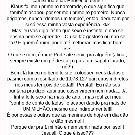
camisinha e tal. Pensei: tô bem!!!
Klaus foi meu primeiro namorado, o que significa que
também acabou por ser meu primeiro parceiro. Nunca
brigamos, nunca "demos um tempo", então, deduzam por
si só essa minha vasta experiência. kkk
Mas, eu vos digo, acho que sexo é instinto, e não se
ensina nem se aprende... Ou se faz gostoso ou não se
faz! E quem é ruim, pode até melhorar, mas ficar bom...
rsrs
O que é ruim, é ruim! Pode até servir pra alguém (afinal,
sempre existe um pé descalço para um sapato furado,
né?!)
Bem, lá fui eu no bendito site, coloquei meus dados e
pasmei com o resultado de 1.078.127 parceiros indiretos
nos meus lençóis de seda!!!! Peralá!!! Eu não sou
puritana pra dizer aqui que casei virgem nem nada... Já
tinha feito sexo há mais de ano... mas realizei meu
"sonho de conto de fadas" e acabei dando pra mais de
UM MILHÃO, mesmo que indiretamente!!!!
É por essas e outras que as meninas de hoje em dia dão
e dão mesmo!!!
Porque dar pra 1 milhão e nem sentir nada por isso!!!
Jesus!!! O que é isso???