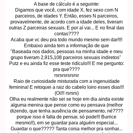
A base de cálculo é a seguinte:
Digamos que você, com idade X, fez sexo com N
parceiros, de idades Y. Então, esses N parceiros,
provavelmente, de acordo com a idade deles, tiveram
outras Z parceiras sexuais. E por aí vai... E no final das
contas????
Acaba que vc deu pra todo mundo mesmo sem dar!!!!
Embaixo ainda tem a informação de que
"Baseada nos dados, pessoas na minha idade e meu
grupo tiveram 2,915,108 parceiros sexuais indiretos"
Putz e eu ainda fiz esse teste ridículo!!! E me pergunto:
pra que????
rsrsrsrsrsrsr
Raio de curiosidade misturada com a ingenuidade
feminina! E retoquei a raiz do cabelo loiro esses dias!!!
(Oi!!! rsrsrs)
Olha eu realmente não sei se hoje em dia ainda existe
alguma menina que pense como eu pensava (melhor
dizendo, que tenha ausência de pensamento, né????
porque isso é falta de pensar, só pode!!! Burrice
mesmo!!), em se guardar para alguém especial...
Guardar o que????? Tanta coisa melhor pra sonhar...