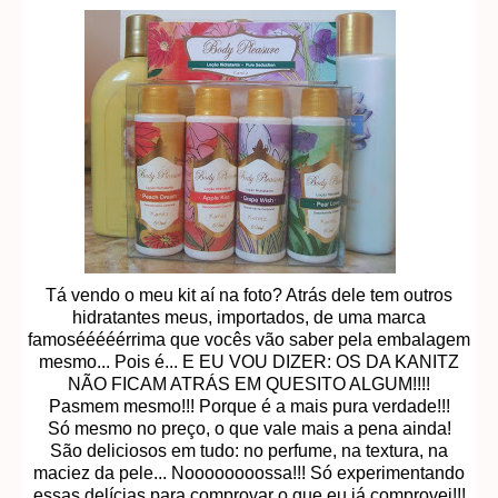
Tá vendo o meu kit aí na foto? Atrás dele tem outros
hidratantes meus, importados, de uma marca
famosééééérrima que vocês vão saber pela embalagem
mesmo... Pois é... E EU VOU DIZER: OS DA KANITZ
NÃO FICAM ATRÁS EM QUESITO ALGUM!!!!
Pasmem mesmo!!! Porque é a mais pura verdade!!!
Só mesmo no preço, o que vale mais a pena ainda!
São deliciosos em tudo: no perfume, na textura, na
maciez da pele... Noooooooossa!!! Só experimentando
essas delícias para comprovar o que eu já comprovei!!!