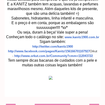
E a KANITZ também tem acquas, lavandas e perfumes
maravilhosos mesmo. Além daqueles kits de presente,
que são uma delícia também! =)
Sabonetes, hidratantes, linha infantil e masculina.
E o preço é em conta, porque as embalagens são
suuuuuuper!!!! *\o/*
Ou seja, duram à beça! Vale super a pena!
Conheçam todo o catálogo no site:
www.kanitz1900.com.br
Sigam também:
http://twitter.com/kanitz1900
http://www.facebook.com/pages/Kanitz/156166701107927
Orkut
-
http://www.orkut.com.br/Community?cmm=112043722
Tem sempre dicas bacanas de cuidados com a pele e
muitas outras coisas legais também!