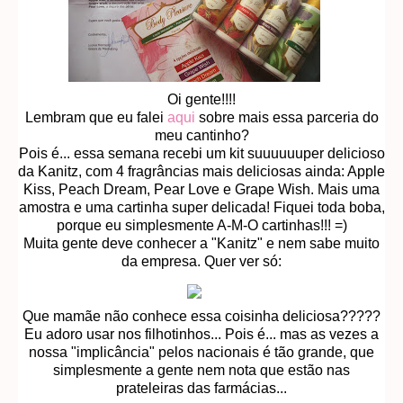
Oi gente!!!!
Lembram que eu falei
aqui
sobre mais essa parceria do
meu cantinho?
Pois é... essa semana recebi um kit suuuuuuper delicioso
da Kanitz, com 4 fragrâncias mais deliciosas ainda: Apple
Kiss, Peach Dream, Pear Love e Grape Wish. Mais uma
amostra e uma cartinha super delicada! Fiquei toda boba,
porque eu simplesmente A-M-O cartinhas!!! =)
Muita gente deve conhecer a "Kanitz" e nem sabe muito
da empresa. Quer ver só:
Que mamãe não conhece essa coisinha deliciosa?????
Eu adoro usar nos filhotinhos... Pois é... mas as vezes a
nossa "implicância" pelos nacionais é tão grande, que
simplesmente a gente nem nota que estão nas
prateleiras das farmácias...