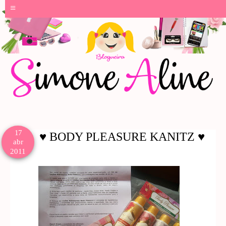
≡
17
♥ BODY PLEASURE KANITZ ♥
abr
2011