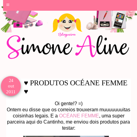
≡
24
♥ PRODUTOS OCÉANE FEMME
out
♥
2011
Oi gente!? =)
Ontem eu disse que os correios trouxeram muuuuuuuitas
coisinhas legais. E a
OCÉANE FEMME
, uma super
parceira aqui do Cantinho, me enviou dois produtos para
testar: