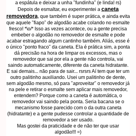
a espátula e deixar a unha "fundinha" (e linda! rs)
caneta
Depois de esmaltar, eu experimentei a
removedora
, que também é super prática, e ainda evita
que aquele "fiapo" de algodão acabe colando no esmalte
fresco! *\o/* Isso as vezes acontece, ou a gente precisa
embeber o algodão no removedor de esmalte e pode
acabar estragando algum cantinho também. Aliás, esse é
o único "ponto fraco" da caneta. Ela é prática sim, a ponta
dá precisão na hora de limpar os excessos, mas o
removedor que sai por ela a gente não controla, vai
saindo automaticamente, diferente da caneta hidratante.
E sai demais... não para de sair... rsrsrs Aí tem que ter um
outro palitinho auxiliando. Usei um palitinho de dente,
sem algodão mesmo, só para "aproveitar" o removedor já
na pele e retirar o esmalte sem aplicar mais removedor,
entendem? Porque como a caneta é automática, o
removedor vai saindo pela ponta. Seria bacana se o
mecanismo fosse parecido com o da outra caneta
(hidratante) e a gente pudesse controlar a quantidade de
removedor a ser usado.
Mas gostei da praticidade e de não ter que usar
algodão!!! =)