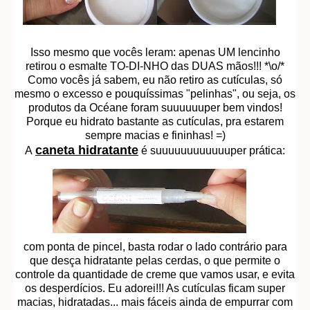
Isso mesmo que vocês leram: apenas UM lencinho
retirou o esmalte TO-DI-NHO das DUAS mãos!!! *\o/*
Como vocês já sabem, eu não retiro as cutículas, só
mesmo o excesso e pouquíssimas "pelinhas", ou seja, os
produtos da Océane foram suuuuuuper bem vindos!
Porque eu hidrato bastante as cutículas, pra estarem
sempre macias e fininhas! =)
caneta hidratante
A
é suuuuuuuuuuuuper prática:
com ponta de pincel, basta rodar o lado contrário para
que desça hidratante pelas cerdas, o que permite o
controle da quantidade de creme que vamos usar, e evita
os desperdícios. Eu adorei!!! As cutículas ficam super
macias, hidratadas... mais fáceis ainda de empurrar com