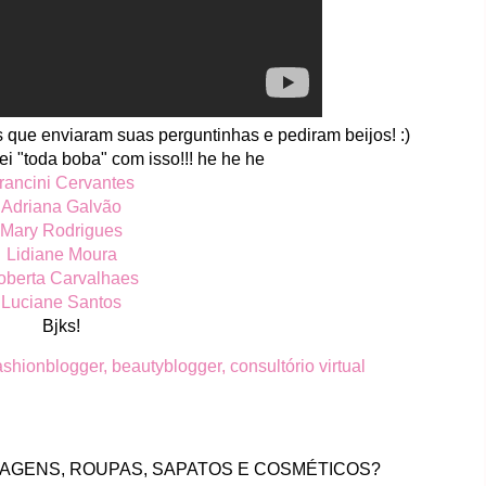
 que enviaram suas perguntinhas e pediram beijos! :)
i "toda boba" com isso!!! he he he
rancini Cervantes
Adriana Galvão
Mary Rodrigues
Lidiane Moura
oberta Carvalhaes
Luciane Santos
Bjks!
AGENS, ROUPAS, SAPATOS E COSMÉTICOS?