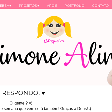
EBSA
PROJETOS
APOIE
PORTFÓLIO
CONTATO
▼
▼
U RESPONDO! ♥
Oi gente!? =)
, e semana que vem será também! Graças a Deus! :)