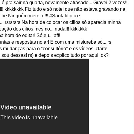
 é pra sair na quarta, novamente atrasado... Gravei 2 vezes!!!
r!!! kkkkkkkk Fiz tudo e só notei que não estava gravando na
he he Ninguém merece!!! #SantaIdiotice
... rsrsrsrs Na hora de colocar os cílios só aparecia minha
cação dos cílios mesmo... nada!!! kkkkkkk
na hora de editar! Só eu... aff!
ntas e respostas no ar! E com uma mistureba só... rs
mudanças para o "consultório" e os vídeos, claro!
sou dessas! rs) e depois explico tudo por aqui, ok?