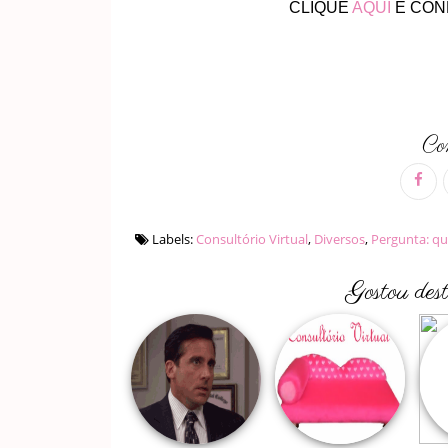
CLIQUE
AQUI
E CON
Com
Labels:
Consultório Virtual
,
Diversos
,
Pergunta: qu
Gostou des