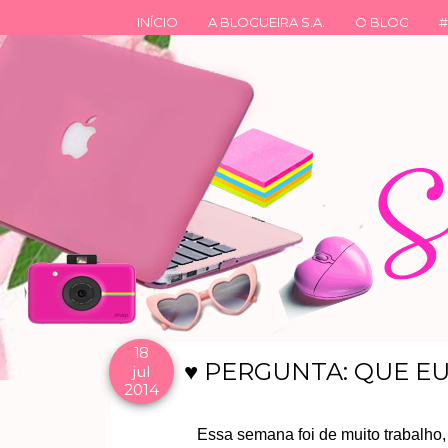
INÍCIO
A BLOGUEIRA S.A.
O BLOG
#
18
♥ PERGUNTA: QUE E
jul
2014
Essa semana foi de muito trabalho