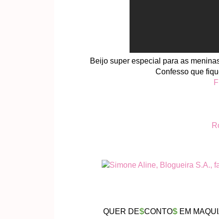
Beijo super especial para as meninas
Confesso que fique
F
R
$
$
QUER DE
CONTO
EM MAQUI