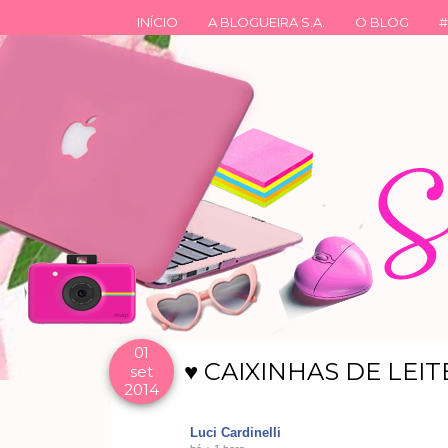
INÍCIO
A BLOGUEIRA S.A.
O BLOG
#
01
♥ CAIXINHAS DE LEIT
set
2014
Luci Cardinelli