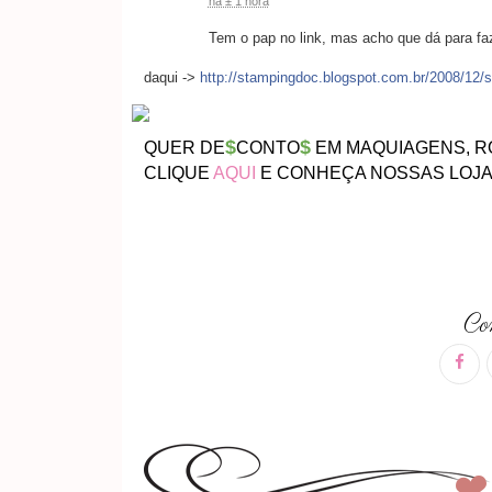
há ± 1 hora
Tem o pap no link, mas acho que dá para faz
daqui ->
http://
stampingdoc.blogspot.com.br
/2008/12/s
$
$
QUER DE
CONTO
EM MAQUIAGENS, R
CLIQUE
AQUI
E CONHEÇA NOSSAS LOJA
Com