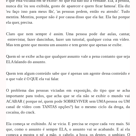
é que está viciada em se exibir! Só que ela não diz a verdade. Ela, a pessoa,
nunca diz 'eu sou exibida, gosto de aparecer e quero ficar famosa'. Ela diz
'eu faço isso para meus fãs', 'as pessoas pedem, então eu atendo'. Tudo
mentira. Mentira, porque não é por causa disso que ela faz. Ela faz porque
ela quer, precisa.
Claro que nem sempre é assim. Uma pessoa pode dar aulas, cantar,
entrevistar, fazer dancinhas, fazer um tutorial, qualquer coisa em vídeo.
Mas tem gente que mostra um assunto e tem gente que apenas se exibe.
Quem só se exibe acha que qualquer assunto vale a pena contanto que seja
ELA falando do assunto.
Quem tem algum conteúdo sabe que é apenas um agente dessa conteúdo e
o que vale é O QUE ela vai falar.
O problema das pessoas viciadas em exposição, do tipo que se acha
importante para todos, que acha que se ela não se exibir o mundo vai
ACABAR ( porque né, quem pode SOBREVIVER sem UMA pessoa ou UM
canal de vídeo com TANTAS opções?) faz o mesmo ciclo da droga, da
cocaína, do crack.
Ela começa se exibindo. Aí se vicia. E precisa se expor cada vez mais. Só
que, como o assunto é sempre ELA, o assunto vai se acabando. E aí ela
começa a mostra o pé, a mão, o cabelo, a boca, os dentes, o umbigo. O