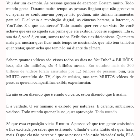
Vou dar um exemplo. As pessoas gostam de aparecer. Gostam muito. Todo
mundo gosta. Durante muito tempo as pessoas fingiam que não gostavam
ou apenas se conformavam porque não podiam, não tinham ferramentas
para tal. E aí veio a revolução digital, as câmeras baratas, a Internet, o
YouTube. E o que aconteceu? Todo mundo quer ver e ser visto. Se você
achava que era só aquela sua prima que era exibida, você se enganou. Ela é,
sua tia é, você é, eu sou, somos todos. Exibidos e exibicionistas. Quem tem
mais pra mostrar quer ficar mais tempo se mostrando, que não tem também
quer tentar, quem acha que tem não sai diante da câmera.
Sabem quantos vídeos são vistos todos os dias no YouTube? 4 BILHÕES.
Isso, não são milhões, são 4 bilhões mesmo.
Em outubro mais de 200
bilhões de vídeos foram assistidos por 1,2 bilhões de pessoas.
Sim, tem
MUITO conteúdo de TV, clips de
música
, mas tem MUITOS vídeos de
pessoas querem compartilhar, exibir, experimentar.
Eu não estou dizendo que é errado ou certo, estou dizendo que É assim.
É a verdade. O ser humano é exibido por natureza. E carente, ambicioso,
vaidoso. Todo mundo quer aplauso, quer aprovação.
Todo mundo
.
Só que essa exposição vicia. E muito. A pessoa vê que tem gente assistindo
e fica excitada por saber que está sendo 'olhada' e vista. Então ela quer fazer
mais. O que ela não percebe é que as pessoas não estão 'viciadas' nela, ELA