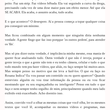
peito. Faz um strip. Faz vídeos bêbada. Ela vai seguindo a curva da droga,
precisando cada vez de uma dose maior para um efeito menor. Até que ela
SE ACABA. Ela acaba, o assunto acaba, tudo acaba.
E o que acontece? O desespero. Aí a pessoa começa a topar qualquer coisa
pra conseguir um mínimo.
Mas ficou combinado em algum momento que ninguém diria nenhuma
verdade. A gente finge que faz isso porqque 'os outros pedem', para atender
os 'fãs'.
Mas só pra dizer outra verdade, é implicância minha mesmo, essa mania de
querer ficar analisando tudo. Outra verdade é que não é inveja, porque a
gente inveja o que a gente não tem e eu tenho câmera, celular e tudo o que
todo mundo tem pra fazer vídeos, que aliás, eu faço sempre há muitos anos.
Mas sempre penso no motivo que me leva a fazê-los. O que eu faço no
Rosana Indica? Eu vou passar um conteúdo ou eu quero aparecer? Quando
entrevisto alguém eu vou tirar informação da pessoa ou eu vou ficar
mostrando que eu sou engraçadinha ou inteligente? Penso em tudo o que
faço e nem sempre tenho orgulho de mim, principalmente quando meu lado
exibido está exacerbado. Acho doentio isso.
Assim, convido você a olhar as mesmas coisas que você olha, ler os mesmos
textos que você lê, acompanhar os mesmos vídeos e programas, mas