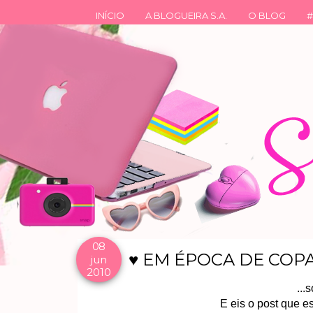
INÍCIO
A BLOGUEIRA S.A.
O BLOG
#
08
♥ EM ÉPOCA DE COPA
jun
2010
...
E eis o post que e