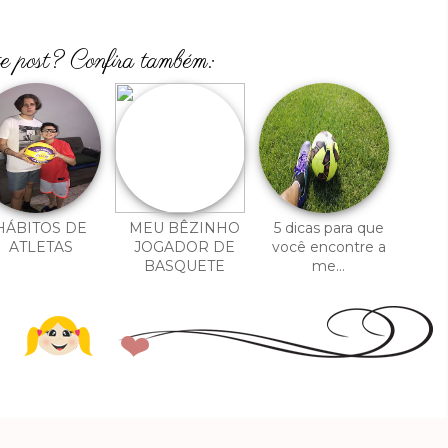
te post? Confira também:
HÁBITOS DE
MEU BÊZINHO
5 dicas para que
ATLETAS
JOGADOR DE
você encontre a
BASQUETE
me...