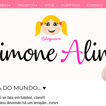
EBSA
PROJETOS
APOIE
PORTFÓLIO
CONTATO
▼
▼
 DO MUNDO... ♥
só se fala em futebol, claro!!!
stou devendo há um tempão...rsrsrs